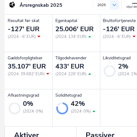
Årsregnskab
2025
2025
Resultat før skat
Egenkapital
Bruttofortjeneste
-127' EUR
25.006' EUR
-126' EUR
(2024: -6' EUR)
(2024: 134' EUR)
(2024: -6' EUR)
Gældsforpligtelser
Tilgodehavender
Likviditetsgrad
35.107' EUR
433' EUR
2%
(2024: 39.682' EUR)
(2024: 226' EUR)
(2024: 1%
Afkastningsgrad
Soliditetsgrad
0%
42%
(2024: 0%)
(2024: 0%)
Aktiver
Passiver