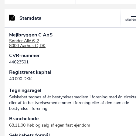
Stamdata
Mejlbryggen C ApS
Sønder Allé 6, 2
8000 Aarhus C, DK
CVR-nummer
44623501
Registreret kapital
40.000 DKK
Tegningsregel
Selskabet tegnes af ét bestyrelsesmedlem i forening med én direkt
eller af to bestyrelsesmedlemmer i forening eller af den samlede
bestyrelse i forening
Branchekode
68.11.00 Køb og salg af egen fast ejendom
Selskabets formål