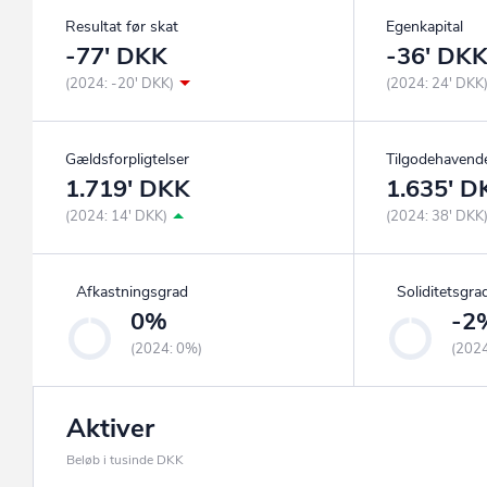
Resultat før skat
Egenkapital
-77' DKK
-36' DK
(2024: -20' DKK)
(2024: 24' DKK
Gældsforpligtelser
Tilgodehavend
1.719' DKK
1.635' D
(2024: 14' DKK)
(2024: 38' DKK
Afkastningsgrad
Soliditetsgra
0%
-2
(2024: 0%)
(202
Aktiver
Beløb i tusinde DKK