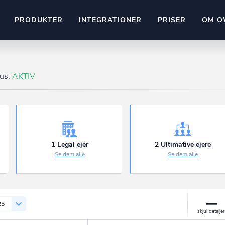
PRODUKTER
INTEGRATIONER
PRISER
OM O
Pipedrive
stem
Kommer snart
tus:
AKTIV
ownr API
ompliant
Kun fantasien sætter grænsen
Mange flere på vej
Pipeline
Ajour
E-conomic
Ownr ajour goes supersonic
1 Legal ejer
2 Ultimative ejere
Se dem alle
Se dem alle
ng
undeemner
25