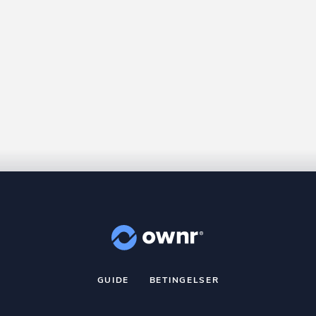
GUIDE
BETINGELSER
nr
er et registreret varemærke tilhørende ownr ApS – CVR nr.: 36 40 8