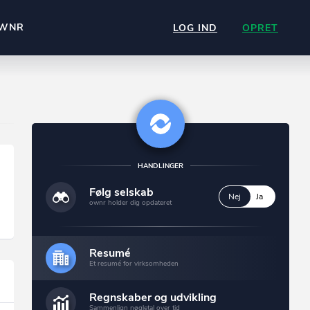
WNR
LOG IND
OPRET
HANDLINGER
Følg selskab
Nej
Ja
ownr holder dig opdateret
Resumé
Et resumé for virksomheden
Regnskaber og udvikling
Sammenlign nøgletal over tid