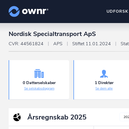
UDFORSK
Nordisk Specialtransport ApS
ownr Insights
Kassevis af data sat i sy
CVR: 44561824
APS
Stiftet 11.01.2024
Sta
ownr Ajour
Hold dig opdateret og c
ownr Pipeline
Sæt strøm til dit nysalg
0 Datterselskaber
1 Direktør
Se selskabsdiagram
Se dem alle
ownr Segmenteri
Identificer salgsklare k
Årsregnskab
2025
20