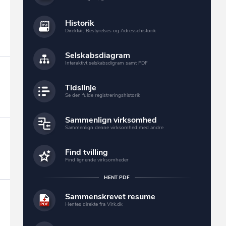
Historik
Direktør, Bestyrelses og Adressehistorik
Selskabsdiagram
Interaktivt selskabsdigram samt PDF
Tidslinje
Se den fulde registreringshistorik
Sammenlign virksomhed
Sammenlign denne virksomhed med andre
Find tvilling
Find lignende virksomheder
HENT PDF
Sammenskrevet resume
Hentes direkte fra Virk.dk