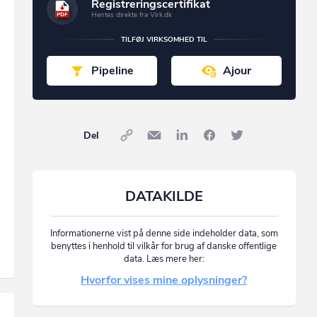
Registreringscertifikat
Hentes direkte fra Virk.dk
TILFØJ VIRKSOMHED TIL
Pipeline
Ajour
Del
DATAKILDE
Informationerne vist på denne side indeholder data, som
benyttes i henhold til vilkår for brug af danske offentlige
data. Læs mere her:
Hvorfor vises mine oplysninger?