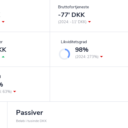
Bruttofortjeneste
K
-77' DKK
)
(2024: -11' DKK)
er
Likviditetsgrad
KK
98%
)
(2024: 273%)
d
%
4: 63%)
Passiver
Beløb i tusinde DKK