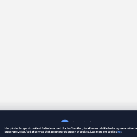
Her på sitet bruger vi cookies i forbindelse med bl.a. trafikmåling, for at kunne udvikle bedre og mere målrett
brugeroplevelser. Ved at benytte sitet accepterer du brugen af cookies. Læs mere om cookies
her
.
GUIDE
BETINGELSER