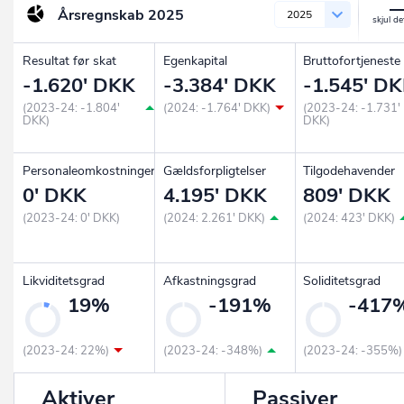
Årsregnskab
2025
2025
Resultat før skat
Egenkapital
Bruttofortjeneste
-1.620' DKK
-3.384' DKK
-1.545' D
(2023-24: -1.804'
(2024: -1.764' DKK)
(2023-24: -1.731'
DKK)
DKK)
Personaleomkostninger
Gældsforpligtelser
Tilgodehavender
0' DKK
4.195' DKK
809' DKK
(2023-24: 0' DKK)
(2024: 2.261' DKK)
(2024: 423' DKK)
Likviditetsgrad
Afkastningsgrad
Soliditetsgrad
19%
-191%
-417
(2023-24: 22%)
(2023-24: -348%)
(2023-24: -355%)
Aktiver
Passiver