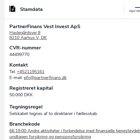
Stamdata
PartnerFinans Vest Invest ApS
Haslegårdsvej 8
8210 Aarhus V, DK
CVR-nummer
44499770
Kontakt
Tel:
+4521195161
E-mail:
pfn@partnerfinans.dk
Registreret kapital
50.000 DKK
Tegningsregel
Selskabet tegnes af to direktører i fællesskab.
Branchekode
66.19.00 Andre aktiviteter i forbindelse med finansielle tjenesteydel
undtagen forsikring og pensionsforsikring