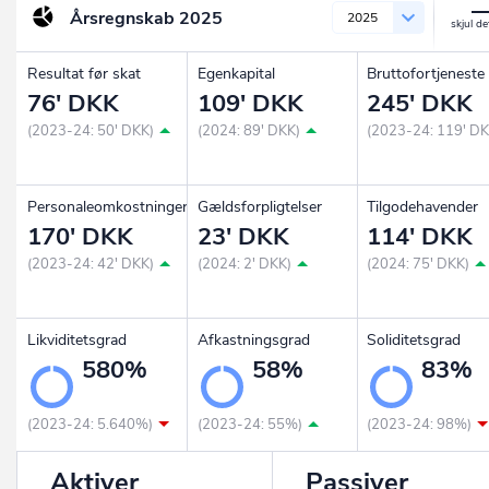
Årsregnskab
2025
2025
Resultat før skat
Egenkapital
Bruttofortjeneste
76' DKK
109' DKK
245' DKK
(2023-24: 50' DKK)
(2024: 89' DKK)
(2023-24: 119' DK
Personaleomkostninger
Gældsforpligtelser
Tilgodehavender
170' DKK
23' DKK
114' DKK
(2023-24: 42' DKK)
(2024: 2' DKK)
(2024: 75' DKK)
Likviditetsgrad
Afkastningsgrad
Soliditetsgrad
580%
58%
83%
(2023-24: 5.640%)
(2023-24: 55%)
(2023-24: 98%)
Aktiver
Passiver