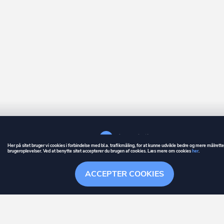
Her på sitet bruger vi cookies i forbindelse med bl.a. trafikmåling, for at kunne udvikle bedre og mere målrett
brugeroplevelser. Ved at benytte sitet accepterer du brugen af cookies. Læs mere om cookies
her
.
GUIDE
BETINGELSER
ACCEPTER COOKIES
ownr
er et registreret varemærke tilhørende ownr ApS – CVR nr.: 36 40 88 
Stationsparken 26. 2., 2600 Glostrup, info@ownr.dk
Overblik
Søgehistorik
Menu
Følg