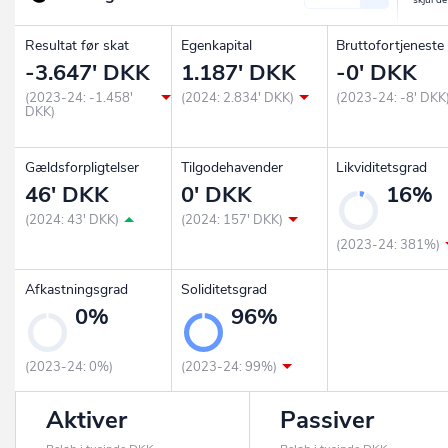
Resultat før skat
Egenkapital
Bruttofortjeneste
-3.647' DKK
1.187' DKK
-0' DKK
(2023-24: -1.458'
(2024: 2.834' DKK)
(2023-24: -8' DKK
DKK)
Gældsforpligtelser
Tilgodehavender
Likviditetsgrad
46' DKK
0' DKK
16%
(2024: 43' DKK)
(2024: 157' DKK)
(2023-24: 381%)
Afkastningsgrad
Soliditetsgrad
0%
96%
(2023-24: 0%)
(2023-24: 99%)
Aktiver
Passiver