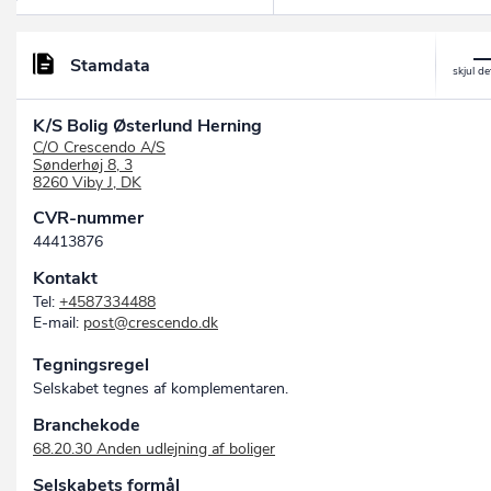
Stamdata
K/S Bolig Østerlund Herning
C/O Crescendo A/S
Sønderhøj 8, 3
8260 Viby J, DK
CVR-nummer
44413876
Kontakt
Tel:
+4587334488
E-mail:
post@crescendo.dk
Tegningsregel
Selskabet tegnes af komplementaren.
Branchekode
68.20.30 Anden udlejning af boliger
Selskabets formål