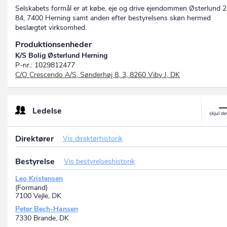
Selskabets formål er at købe, eje og drive ejendommen Østerlund 
84, 7400 Herning samt anden efter bestyrelsens skøn hermed
beslægtet virksomhed.
Produktionsenheder
K/S Bolig Østerlund Herning
P-nr.: 1029812477
C/O Crescendo A/S, Sønderhøj 8, 3, 8260 Viby J, DK
Ledelse
Direktører
Vis direktørhistorik
Bestyrelse
Vis bestyrelseshistorik
Leo Kristensen
(Formand)
7100 Vejle, DK
Peter Bech-Hansen
7330 Brande, DK