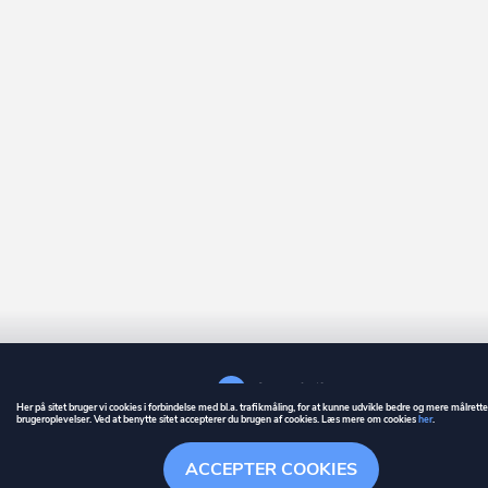
Her på sitet bruger vi cookies i forbindelse med bl.a. trafikmåling, for at kunne udvikle bedre og mere målrett
brugeroplevelser. Ved at benytte sitet accepterer du brugen af cookies. Læs mere om cookies
her
.
GUIDE
BETINGELSER
ACCEPTER COOKIES
ownr
er et registreret varemærke tilhørende ownr ApS – CVR nr.: 36 40 88 