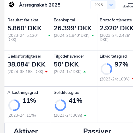
Årsregnskab
2025
2025
Resultat før skat
Egenkapital
Bruttofortjeneste
5.860' DKK
26.399' DKK
2.920' DK
(2023-24: 5.120'
(2024: 21.840' DKK)
(2023-24: 2.426'
DKK)
DKK)
Gældsforpligtelser
Tilgodehavender
Likviditetsgrad
38.084' DKK
50' DKK
97%
(2024: 38.188' DKK)
(2024: 14' DKK)
(2023-24: 109%)
Afkastningsgrad
Soliditetsgrad
11%
41%
(2023-24: 11%)
(2023-24: 36%)
Aktiver
Passiver