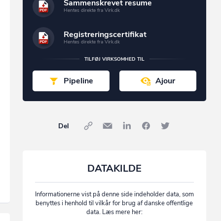
Sammenskrevet resume
Hentes direkte fra Virk.dk
Registreringscertifikat
Hentes direkte fra Virk.dk
TILFØJ VIRKSOMHED TIL
Pipeline
Ajour
Del
DATAKILDE
Informationerne vist på denne side indeholder data, som
benyttes i henhold til vilkår for brug af danske offentlige
data. Læs mere her: