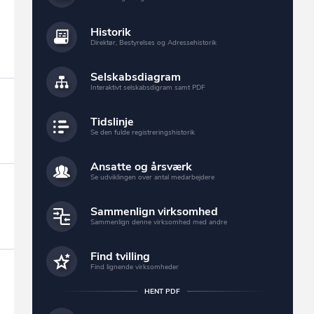
Historik
Direktør, Bestyrelses og Adressehistorik
Selskabsdiagram
Interaktivt selskabsdigram samt PDF
Tidslinje
Se den fulde registreringshistorik
Ansatte og årsværk
Se udviklingen over antal medarbejdere
Sammenlign virksomhed
Sammenlign denne virksomhed med andre
Find tvilling
Find lignende virksomheder
HENT PDF