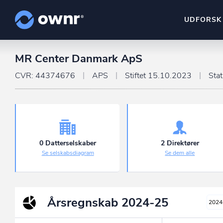
UDFORSK
MR Center Danmark ApS
ownr Insights
Kassevis af data sat i sy
CVR: 44374676
APS
Stiftet 15.10.2023
Sta
ownr Ajour
Hold dig opdateret og c
ownr Pipeline
Sæt strøm til dit nysalg
0 Datterselskaber
2 Direktører
Se selskabsdiagram
Se dem alle
ownr Segmenteri
Identificer salgsklare k
Årsregnskab
2024-25
2024