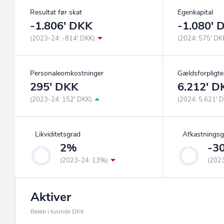
Resultat før skat
Egenkapital
-1.806' DKK
-1.080' 
(2023-24: -814' DKK)
(2024: 575' DK
Personaleomkostninger
Gældsforpligte
295' DKK
6.212' D
(2023-24: 152' DKK)
(2024: 5.621' 
Likviditetsgrad
Afkastningsg
2%
-3
(2023-24: 13%)
(202
Aktiver
Beløb i tusinde DKK