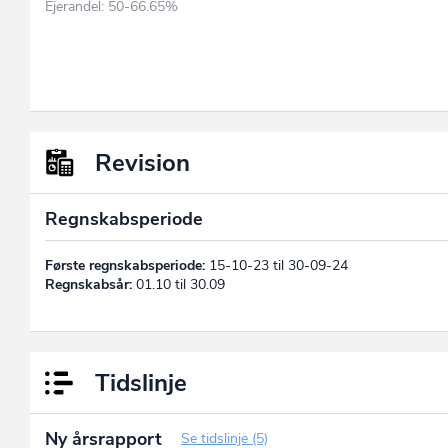
Ejerandel: 50-66.65%
Revision
Regnskabsperiode
Første regnskabsperiode:
15-10-23 til 30-09-24
Regnskabsår:
01.10 til 30.09
Tidslinje
Ny årsrapport
Se tidslinje (5)