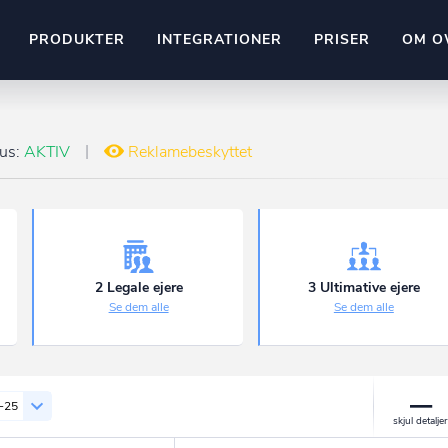
PRODUKTER
INTEGRATIONER
PRISER
OM O
Pipedrive
stem
Kommer snart
tus:
AKTIV
Reklamebeskyttet
ownr API
ompliant
Kun fantasien sætter grænsen
Mange flere på vej
Pipeline
Ajour
E-conomic
Ownr ajour goes supersonic
2 Legale ejere
3 Ultimative ejere
Se dem alle
Se dem alle
ng
undeemner
-25