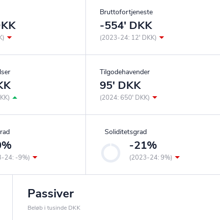
Bruttofortjeneste
DKK
-554' DKK
K)
(2023-24: 12' DKK)
lser
Tilgodehavender
KK
95' DKK
DKK)
(2024: 650' DKK)
rad
Soliditetsgrad
0%
-21%
3-24: -9%)
(2023-24: 9%)
Passiver
Beløb i tusinde DKK