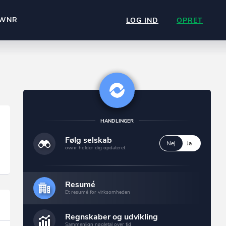
WNR
LOG IND
OPRET
HANDLINGER
Følg selskab
Nej
Ja
ownr holder dig opdateret
Resumé
Et resumé for virksomheden
Regnskaber og udvikling
Sammenlign nøgletal over tid