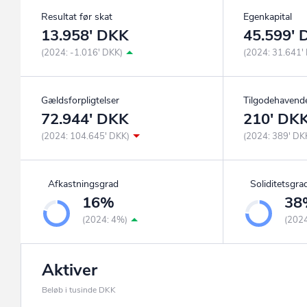
Resultat før skat
Egenkapital
13.958' DKK
45.599'
(2024: -1.016' DKK)
(2024: 31.641'
Gældsforpligtelser
Tilgodehavend
72.944' DKK
210' DK
(2024: 104.645' DKK)
(2024: 389' DK
Afkastningsgrad
Soliditetsgra
16%
38
(2024: 4%)
(202
Aktiver
Beløb i tusinde DKK