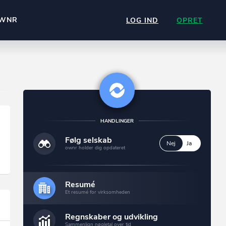
WNR
LOG IND
OPRET
HANDLINGER
Følg selskab
Nej
Ja
ownr holder dig opdateret
Resumé
Et resumé for virksomheden
Regnskaber og udvikling
Sammenlign nøgletal over tid