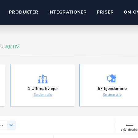
PRODUKTER
INTEGRATIONER
PRISER
OM O
Pipedrive
stem
Kommer snart
us:
AKTIV
ownr API
ompliant
Kun fantasien sætter grænsen
Mange flere på vej
Pipeline
Ajour
E-conomic
Ownr ajour goes supersonic
1 Ultimativ ejer
57 Ejendomme
Se dem alle
Se dem alle
ng
undeemner
25