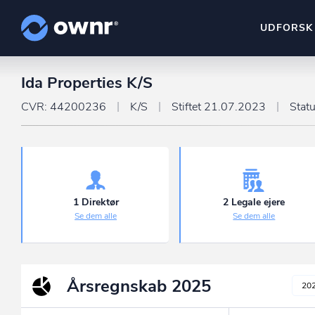
UDFORSK
Ida Properties K/S
ownr Insights
Kassevis af data sat i sy
CVR: 44200236
K/S
Stiftet 21.07.2023
Stat
ownr Ajour
Hold dig opdateret og c
ownr Pipeline
Sæt strøm til dit nysalg
1 Direktør
2 Legale ejere
Se dem alle
Se dem alle
ownr Segmenteri
Identificer salgsklare k
Årsregnskab
2025
20