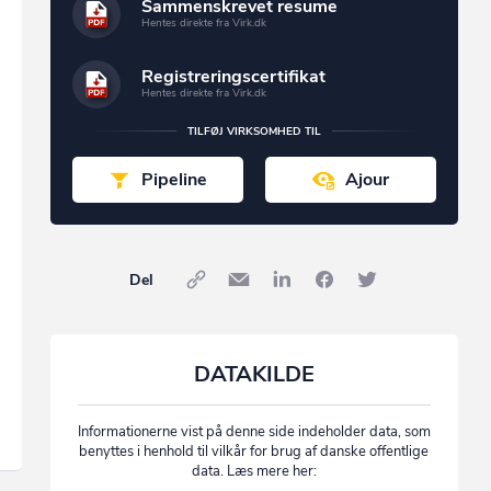
Sammenskrevet resume
Hentes direkte fra Virk.dk
Registreringscertifikat
Hentes direkte fra Virk.dk
TILFØJ VIRKSOMHED TIL
Pipeline
Ajour
Del
DATAKILDE
Informationerne vist på denne side indeholder data, som
benyttes i henhold til vilkår for brug af danske offentlige
data. Læs mere her: