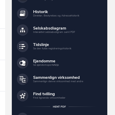
Historik
Direktør, Bestyrelses og Adressehistorik
Selskabsdiagram
Interaktivt selskabsdigram samt PDF
Tidslinje
Se den fulde registreringshistorik
Ejendomme
Se ejendomsportefølje
Sammenlign virksomhed
Sammenlign denne virksomhed med andre
Find tvilling
Find lignende virksomheder
HENT PDF