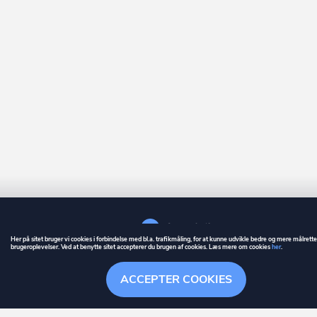
Her på sitet bruger vi cookies i forbindelse med bl.a. trafikmåling, for at kunne udvikle bedre og mere målrett
brugeroplevelser. Ved at benytte sitet accepterer du brugen af cookies. Læs mere om cookies
her
.
GUIDE
BETINGELSER
ACCEPTER COOKIES
ownr
er et registreret varemærke tilhørende ownr ApS – CVR nr.: 36 40 88 
Stationsparken 26. 2., 2600 Glostrup, info@ownr.dk
Overblik
Søgehistorik
Menu
Følg