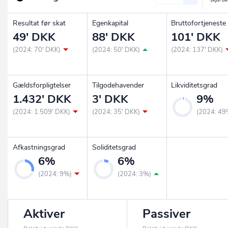
Resultat før skat
Egenkapital
Bruttofortjeneste
49' DKK
88' DKK
101' DKK
(2024: 70' DKK)
(2024: 50' DKK)
(2024: 137' DKK)
Gældsforpligtelser
Tilgodehavender
Likviditetsgrad
1.432' DKK
3' DKK
9%
(2024: 1.509' DKK)
(2024: 35' DKK)
(2024: 49
Afkastningsgrad
Soliditetsgrad
6%
6%
(2024: 9%)
(2024: 3%)
Aktiver
Passiver