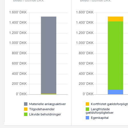
Beløb i tusinde DKK
Beløb i tusinde DKK
Materielle anlægsaktiver
Kortfristet gældsforpligt
Tilgodehavender
Langfristede
gældsforpligtelser
Likvide beholdninger
Egenkapital