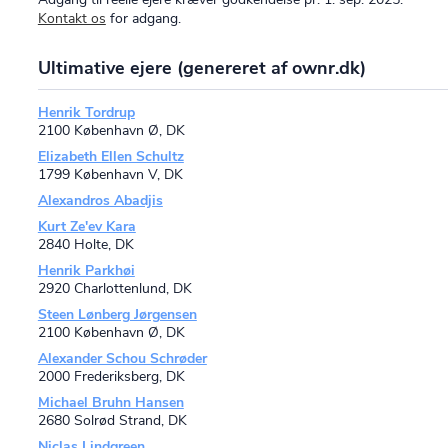
Kontakt os
for adgang.
Ultimative ejere (genereret af ownr.dk)
Henrik Tordrup
2100 København Ø, DK
Elizabeth Ellen Schultz
1799 København V, DK
Alexandros Abadjis
Kurt Ze'ev Kara
2840 Holte, DK
Henrik Parkhøi
2920 Charlottenlund, DK
Steen Lønberg Jørgensen
2100 København Ø, DK
Alexander Schou Schrøder
2000 Frederiksberg, DK
Michael Bruhn Hansen
2680 Solrød Strand, DK
Niclas Lindgreen