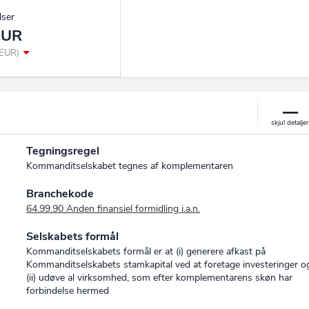
lser
EUR
 EUR)
Tegningsregel
Kommanditselskabet tegnes af komplementaren
Branchekode
64.99.90 Anden finansiel formidling i.a.n.
Selskabets formål
Kommanditselskabets formål er at (i) generere afkast på
Kommanditselskabets stamkapital ved at foretage investeringer o
(ii) udøve al virksomhed, som efter komplementarens skøn har
forbindelse hermed