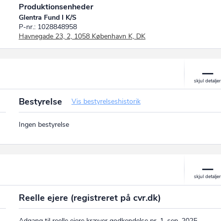
Produktionsenheder
Glentra Fund I K/S
P-nr.: 1028848958
Havnegade 23, 2, 1058 København K, DK
Bestyrelse
Vis bestyrelseshistorik
Ingen bestyrelse
Reelle ejere (registreret på cvr.dk)
Adgang til reelle ejere kræver godkendelse pr. 1. sep. 2025.