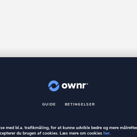
GUIDE
BETINGELSER
nr
er et registreret varemærke tilhørende ownr ApS – CVR nr.: 36 40 8
Stationsparken 26. 2., 2600 Glostrup, info@ownr.dk
else med bl.a. trafikmåling, for at kunne udvikle bedre og mere målrette
accepterer du brugen af cookies. Læs mere om cookies
her
.