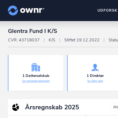
UDFORSK
Glentra Fund I K/S
ownr Insights
Kassevis af data sat i sy
CVR: 43718037
K/S
Stiftet 19.12.2022
Stat
ownr Ajour
Hold dig opdateret og c
ownr Pipeline
Sæt strøm til dit nysalg
1 Datterselskab
1 Direktør
Se selskabsdiagram
Se dem alle
ownr Segmenteri
Identificer salgsklare k
Årsregnskab
2025
20