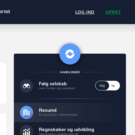
WNR
LOG IND
OPRET
HANDLINGER
Følg selskab
Nej
Ja
ownr holder dig opdateret
Resumé
Et resumé for virksomheden
Regnskaber og udvikling
Sammenlign nøgletal over tid