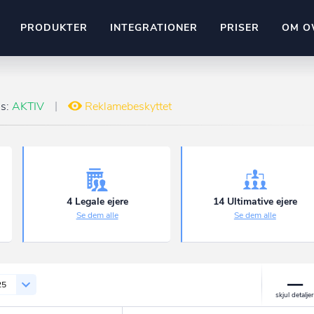
PRODUKTER
INTEGRATIONER
PRISER
OM O
Pipedrive
stem
Kommer snart
us:
AKTIV
Reklamebeskyttet
ownr API
ompliant
Kun fantasien sætter grænsen
Mange flere på vej
Pipeline
Ajour
E-conomic
Ownr ajour goes supersonic
4 Legale ejere
14 Ultimative ejere
Se dem alle
Se dem alle
ng
undeemner
25