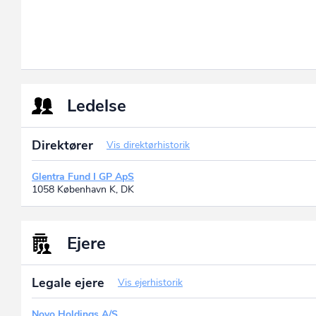
Ledelse
Direktører
Vis direktørhistorik
Glentra Fund I GP ApS
1058 København K, DK
Ejere
Legale ejere
Vis ejerhistorik
Novo Holdings A/S