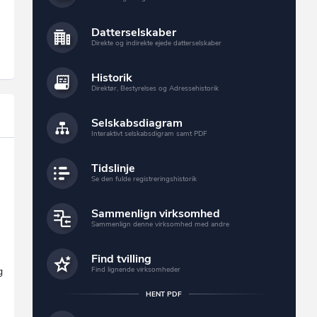
Datterselskaber
Direkte og indirekte ejede datterselskaber
Historik
Direktør, Bestyrelses og Adressehistorik
Selskabsdiagram
Interaktivt selskabsdigram samt PDF
Tidslinje
Se den fulde registreringshistorik
Sammenlign virksomhed
Sammenlign denne virksomhed med andre
Find tvilling
Find lignende virksomheder
g
HENT PDF