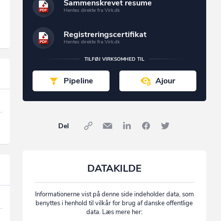
Sammenskrevet resume
Hentes direkte fra Virk.dk
Registreringscertifikat
Hentes direkte fra Virk.dk
TILFØJ VIRKSOMHED TIL
Pipeline
Ajour
Del
DATAKILDE
Informationerne vist på denne side indeholder data, som
benyttes i henhold til vilkår for brug af danske offentlige
data. Læs mere her: