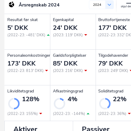
Årsregnskab
2024
2024
Resultat før skat
Egenkapital
Bruttofortjeneste
5' DKK
24' DKK
177' DKK
(2022-23: -481' DKK)
(2023: 119' DKK)
(2022-23: 332' DK
Personaleomkostninger
Gældsforpligtelser
Tilgodehavender
173' DKK
85' DKK
79' DKK
(2022-23: 813' DKK)
(2023: 216' DKK)
(2023: 249' DKK)
Likviditetsgrad
Afkastningsgrad
Soliditetsgrad
128%
4%
22%
(2022-23: 155%)
(2022-23: -144%)
(2022-23: 36%)
Aktiver
Passiver