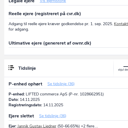
Legale ejere
Vis ejerhistorik
Reelle ejere (registreret på cvr.dk)
Adgang til reelle ejere kræver godkendelse pr. 1. sep. 2025.
Kontakt
for adgang.
Ultimative ejere (genereret af ownr.dk)
Tidslinje
P-enhed ophørt
Se tidslinje (36)
P-enhed:
LIFTED commerce ApS (P-nr. 1028662951)
Dato:
14.11.2025
Registreringsdato:
14.11.2025
Ejere slettet
Se tidslinje (36)
Ejer:
Jannik Gustav Liedner
(50-66.65%) +2 flere…