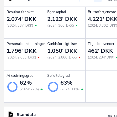
Resultat før skat
Egenkapital
Bruttofortjeneste
2.074' DKK
2.123' DKK
4.221' DK
(2024: 867' DKK)
(2024: 360' DKK)
(2024: 3.302' DKK
Personaleomkostninger
Gældsforpligtelser
Tilgodehavender
1.796' DKK
1.050' DKK
462' DKK
(2024: 2.033' DKK)
(2024: 2.866' DKK)
(2024: 284' DKK)
Afkastningsgrad
Soliditetsgrad
62%
63%
(2024: 27%)
(2024: 11%)
Stamdata