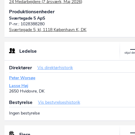
24 Medarbejdere (7 årsværk, Maj 2026)
Produktionsenheder
Sværtegade 5 ApS
P-nr.: 1028388280
Sværtegade 5, kl, 1118 København K, DK
Ledelse
Direktører
Vis direktørhistorik
Peter Worsøe
Lasse Høj
2650 Hvidovre, DK
Bestyrelse
Vis bestyrelseshistorik
Ingen bestyrelse
Ejere