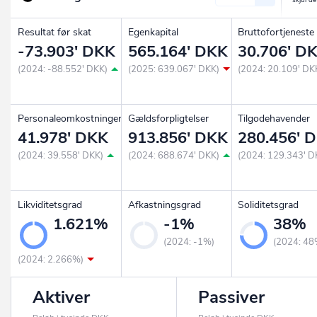
Resultat før skat
Egenkapital
Bruttofortjeneste
-73.903' DKK
565.164' DKK
30.706' D
(2024: -88.552' DKK)
(2025: 639.067' DKK)
(2024: 20.109' DK
Personaleomkostninger
Gældsforpligtelser
Tilgodehavender
41.978' DKK
913.856' DKK
280.456' 
(2024: 39.558' DKK)
(2024: 688.674' DKK)
(2024: 129.343' D
Likviditetsgrad
Afkastningsgrad
Soliditetsgrad
1.621%
-1%
38%
(2024: -1%)
(2024: 48
(2024: 2.266%)
Aktiver
Passiver