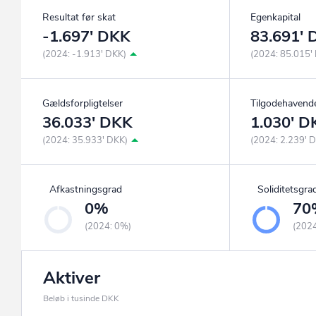
Resultat før skat
Egenkapital
-1.697' DKK
83.691'
(2024: -1.913' DKK)
(2024: 85.015'
Gældsforpligtelser
Tilgodehavend
36.033' DKK
1.030' D
(2024: 35.933' DKK)
(2024: 2.239' 
Afkastningsgrad
Soliditetsgra
0%
70
(2024: 0%)
(202
Aktiver
Beløb i tusinde DKK