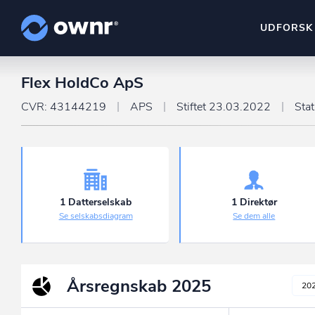
UDFORSK
Flex HoldCo ApS
ownr Insights
Kassevis af data sat i sy
CVR: 43144219
APS
Stiftet 23.03.2022
Sta
ownr Ajour
Hold dig opdateret og c
ownr Pipeline
Sæt strøm til dit nysalg
1 Datterselskab
1 Direktør
Se selskabsdiagram
Se dem alle
ownr Segmenteri
Identificer salgsklare k
Årsregnskab
2025
20