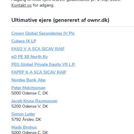
Kontakt os
for adgang.
Ultimative ejere (genereret af ownr.dk)
Crown Global Secondaries IV Plc
Cubera IX LP
FASO V A SCA SICAV RAIF
eQ PE XII North Ky
PEG Global Private Equity VII L.P.
FAPEP II-A SCA SICAV RAIF
Nordea Bank Abp
Peter Melchiorsen
5000 Odense C, DK
Jacob Kruse Rasmussen
5200 Odense V, DK
Simon Lyder
5792 Årslev, DK
Mads Brohus
5000 Odense C, DK