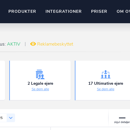
PRODUKTER
INTEGRATIONER
PRISER
OM O
Pipedrive
stem
Kommer snart
tus:
AKTIV
Reklamebeskyttet
ownr API
ompliant
Kun fantasien sætter grænsen
Mange flere på vej
Pipeline
Ajour
E-conomic
Ownr ajour goes supersonic
2 Legale ejere
17 Ultimative ejere
Se dem alle
Se dem alle
ng
undeemner
25