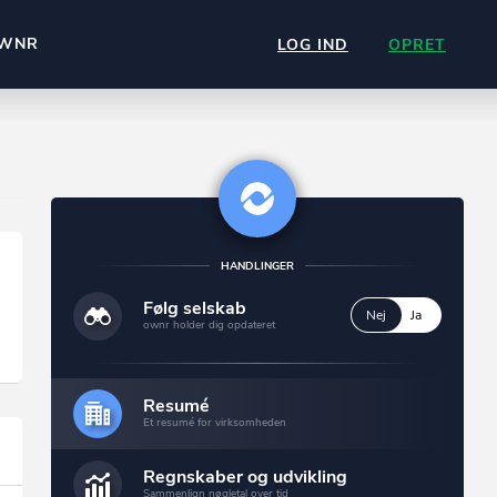
WNR
LOG IND
OPRET
HANDLINGER
Følg selskab
Nej
Ja
ownr holder dig opdateret
Resumé
Et resumé for virksomheden
Regnskaber og udvikling
Sammenlign nøgletal over tid