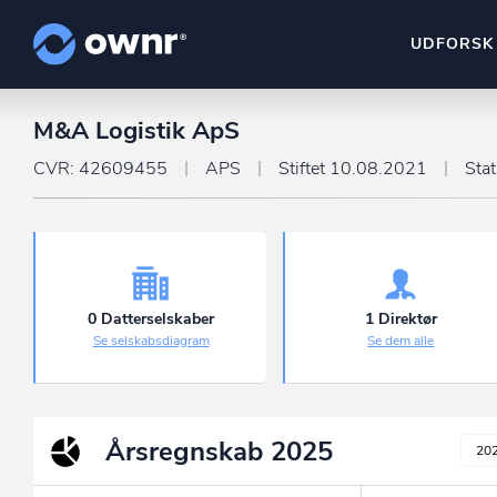
UDFORSK
M&A Logistik ApS
ownr Insights
Kassevis af data sat i sy
CVR: 42609455
APS
Stiftet 10.08.2021
Sta
ownr Ajour
Hold dig opdateret og c
ownr Pipeline
Sæt strøm til dit nysalg
0 Datterselskaber
1 Direktør
Se selskabsdiagram
Se dem alle
ownr Segmenteri
Identificer salgsklare k
Årsregnskab
2025
20