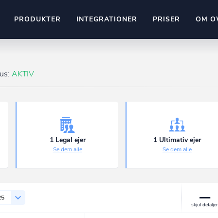
PRODUKTER
INTEGRATIONER
PRISER
OM O
Pipedrive
stem
Kommer snart
tus:
AKTIV
ownr API
ompliant
Kun fantasien sætter grænsen
Mange flere på vej
Pipeline
Ajour
E-conomic
Ownr ajour goes supersonic
1 Legal ejer
1 Ultimativ ejer
Se dem alle
Se dem alle
ng
undeemner
25