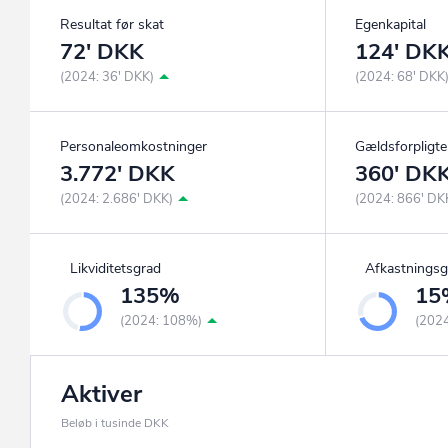
Resultat før skat
Egenkapital
72' DKK
124' DK
(2024: 36' DKK)
(2024: 68' DKK
Personaleomkostninger
Gældsforpligte
3.772' DKK
360' DK
(2024: 2.686' DKK)
(2024: 866' DK
Likviditetsgrad
Afkastningsg
135%
15
(2024: 108%)
(202
Aktiver
Beløb i tusinde DKK