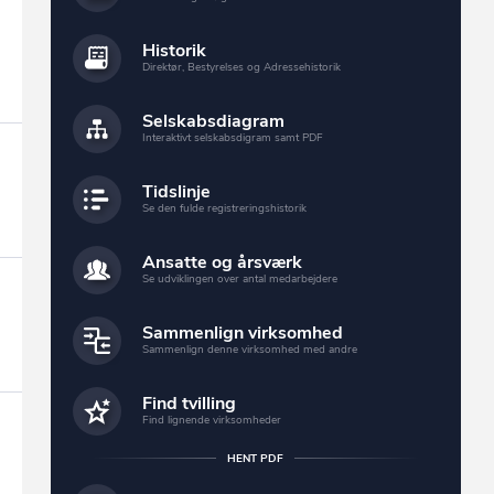
Historik
Direktør, Bestyrelses og Adressehistorik
Selskabsdiagram
Interaktivt selskabsdigram samt PDF
Tidslinje
Se den fulde registreringshistorik
Ansatte og årsværk
Se udviklingen over antal medarbejdere
Sammenlign virksomhed
Sammenlign denne virksomhed med andre
Find tvilling
Find lignende virksomheder
HENT PDF