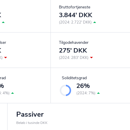
Bruttofortjeneste
K
3.844' DKK
)
(2024: 2.722' DKK)
lser
Tilgodehavender
K
275' DKK
K)
(2024: 283' DKK)
rad
Soliditetsgrad
%
26%
4: 4%)
(2024: 7%)
Passiver
Beløb i tusinde DKK