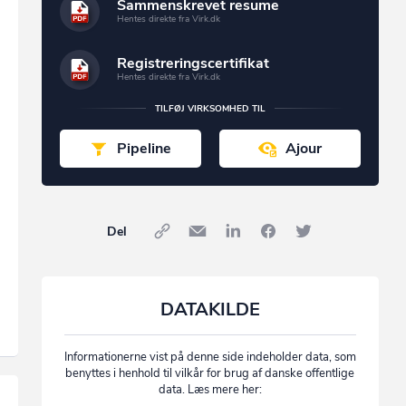
Sammenskrevet resume
Hentes direkte fra Virk.dk
Registreringscertifikat
Hentes direkte fra Virk.dk
TILFØJ VIRKSOMHED TIL
Pipeline
Ajour
Del
DATAKILDE
Informationerne vist på denne side indeholder data, som
benyttes i henhold til vilkår for brug af danske offentlige
data. Læs mere her: