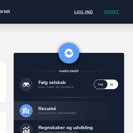
WNR
LOG IND
OPRET
HANDLINGER
Følg selskab
Nej
Ja
ownr holder dig opdateret
Resumé
Et resumé for virksomheden
Regnskaber og udvikling
Sammenlign nøgletal over tid