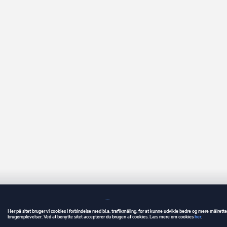
Her på sitet bruger vi cookies i forbindelse med bl.a. trafikmåling, for at kunne udvikle bedre og mere målrett
brugeroplevelser. Ved at benytte sitet accepterer du brugen af cookies. Læs mere om cookies
her
.
GUIDE
BETINGELSER