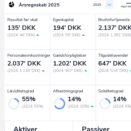
Årsregnskab
2025
2025
Resultat før skat
Egenkapital
Bruttofortjeneste
135' DKK
194' DKK
2.137' DK
(2024: 46' DKK)
(2024: 59' DKK)
(2024: 1.391' DKK
Personaleomkostninger
Gældsforpligtelser
Tilgodehavender
2.037' DKK
1.202' DKK
647' DKK
(2024: 1.138' DKK)
(2024: 947' DKK)
(2024: 514' DKK)
Likviditetsgrad
Afkastningsgrad
Soliditetsgrad
55%
14%
14%
(2024: 55%)
(2024: 10%)
(2024: 6%
Aktiver
Passiver