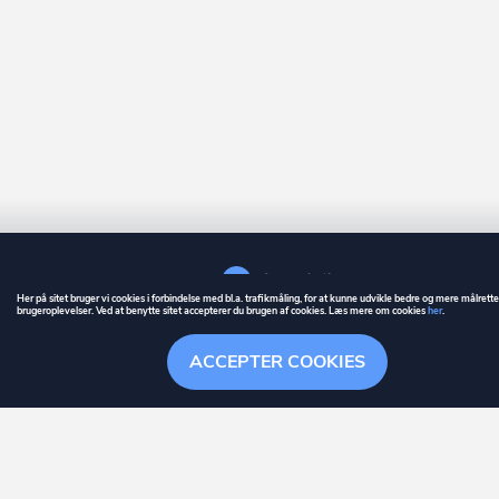
Her på sitet bruger vi cookies i forbindelse med bl.a. trafikmåling, for at kunne udvikle bedre og mere målrett
brugeroplevelser. Ved at benytte sitet accepterer du brugen af cookies. Læs mere om cookies
her
.
GUIDE
BETINGELSER
ACCEPTER COOKIES
ownr
er et registreret varemærke tilhørende ownr ApS – CVR nr.: 36 40 88 
Stationsparken 26. 2., 2600 Glostrup, info@ownr.dk
Overblik
Søgehistorik
Menu
Følg