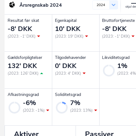
Årsregnskab
2024
2024
Resultat før skat
Egenkapital
Bruttofortjeneste
-8' DKK
10' DKK
-8' DKK
(2023: -1' DKK)
(2023: 19' DKK)
(2023: -1' DKK)
Gældsforpligtelser
Tilgodehavender
Likviditetsgrad
132' DKK
0' DKK
1%
(2023: 126' DKK)
(2023: 4' DKK)
(2023: 4%
Afkastningsgrad
Soliditetsgrad
-6%
7%
(2023: -1%)
(2023: 13%)
Aktiver
Passiver