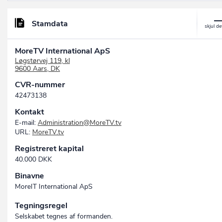
Stamdata
MoreTV International ApS
Løgstørvej 119, kl
9600 Aars, DK
CVR-nummer
42473138
Kontakt
E-mail:
Administration@MoreTV.tv
URL:
MoreTV.tv
Registreret kapital
40.000 DKK
Binavne
MoreIT International ApS
Tegningsregel
Selskabet tegnes af formanden.