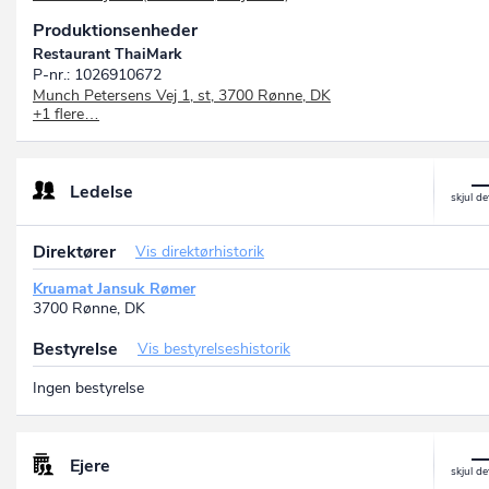
Produktionsenheder
Restaurant ThaiMark
P-nr.: 1026910672
Munch Petersens Vej 1, st, 3700 Rønne, DK
+1 flere…
30301180 ApS
P-nr.: 1026741773
Baldersvej 2, 3700 Rønne, DK
Ledelse
Direktører
Vis direktørhistorik
Kruamat Jansuk Rømer
3700 Rønne, DK
Bestyrelse
Vis bestyrelseshistorik
Ingen bestyrelse
Ejere