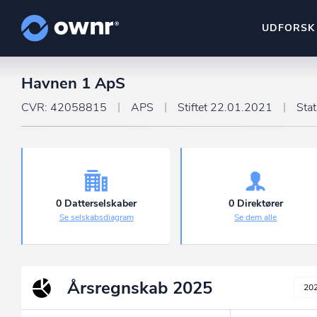
UDFORSK
Havnen 1 ApS
ownr Insights
Kassevis af data sat i sy
CVR: 42058815
APS
Stiftet 22.01.2021
Sta
ownr Ajour
Hold dig opdateret og c
ownr Pipeline
Sæt strøm til dit nysalg
0 Datterselskaber
0 Direktører
Se selskabsdiagram
Se dem alle
ownr Segmenteri
Identificer salgsklare k
Årsregnskab
2025
20