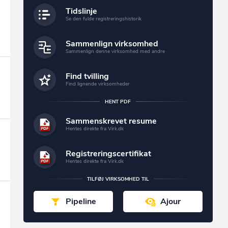
Tidslinje
Se den fulde registreringshistorik
Sammenlign virksomhed
Sammenlign denne virksomhed med andre
Find tvilling
Find lignende virksomheder
HENT PDF
Sammenskrevet resume
Hentes direkte fra Virk.dk
Registreringscertifikat
Hentes direkte fra Virk.dk
TILFØJ VIRKSOMHED TIL
Pipeline
Ajour