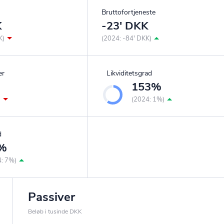
Bruttofortjeneste
K
-23' DKK
K)
(2024: -84' DKK)
er
Likviditetsgrad
153%
)
(2024: 1%)
d
%
4: 7%)
Passiver
Beløb i tusinde DKK