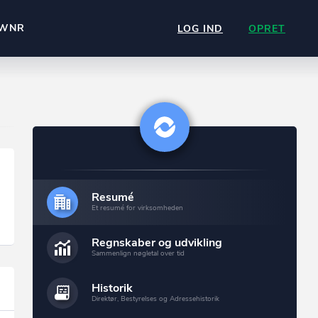
WNR
LOG IND
OPRET
Resumé
Et resumé for virksomheden
Regnskaber og udvikling
Sammenlign nøgletal over tid
Historik
Direktør, Bestyrelses og Adressehistorik