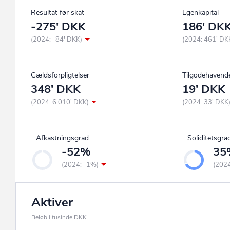
Resultat før skat
Egenkapital
-275' DKK
186' DK
(2024: -84' DKK)
(2024: 461' DK
Gældsforpligtelser
Tilgodehavend
348' DKK
19' DKK
(2024: 6.010' DKK)
(2024: 33' DKK
Afkastningsgrad
Soliditetsgra
-52%
35
(2024: -1%)
(202
Aktiver
Beløb i tusinde DKK