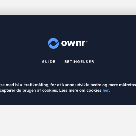
GUIDE
BETINGELSER
nr
er et registreret varemærke tilhørende ownr ApS – CVR nr.: 36 40 8
Stationsparken 26. 2., 2600 Glostrup, info@ownr.dk
else med bl.a. trafikmåling, for at kunne udvikle bedre og mere målrette
accepterer du brugen af cookies. Læs mere om cookies
her
.