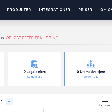
PRODUKTER
INTEGRATIONER
PRISER
OM O
Pipedrive
stem
Kommer snart
tus:
OPLØST EFTER ERKLÆRING
ownr API
ompliant
Kun fantasien sætter grænsen
Mange flere på vej
Pipeline
Ajour
E-conomic
Ownr ajour goes supersonic
0 Legale ejere
0 Ultimative ejere
Se dem alle
Se dem alle
ng
undeemner
25