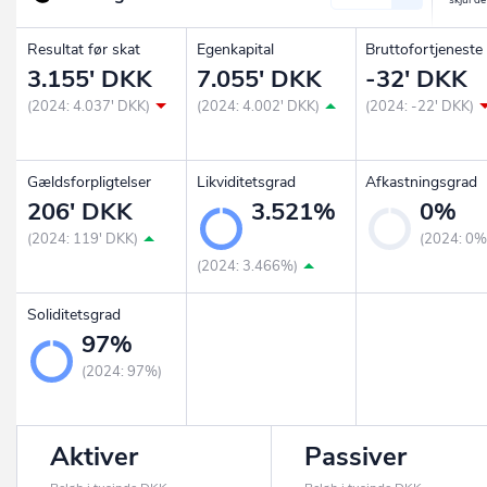
Resultat før skat
Egenkapital
Bruttofortjeneste
3.155' DKK
7.055' DKK
-32' DKK
(2024: 4.037' DKK)
(2024: 4.002' DKK)
(2024: -22' DKK)
Gældsforpligtelser
Likviditetsgrad
Afkastningsgrad
206' DKK
3.521%
0%
(2024: 119' DKK)
(2024: 0%
(2024: 3.466%)
Soliditetsgrad
97%
(2024: 97%)
Aktiver
Passiver