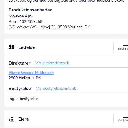
selskaber, og dermed beslægtede aktiviteter efter ledelsens skøn.
Produktionsenheder
SWexoe ApS
P-nr.: 1026617258
C/O Wexøe A/S, Lejrvej 31, 3500 Værløse, DK
Ledelse
Direktører
Vis direktørhistorik
Eliane Wexøe-Mikkelsen
2900 Hellerup, DK
Bestyrelse
Vis bestyrelseshistorik
Ingen bestyrelse
Ejere