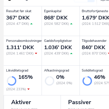
Resultat før skat
Egenkapital
Bruttofortjeneste
367' DKK
868' DKK
1.679' DK
(2024: 47' DKK)
(2024: 582' DKK)
(2024: 1.512' DKK
Personaleomkostninger
Gældsforpligtelser
Tilgodehavender
1.311' DKK
1.036' DKK
840' DKK
(2024: 1.461' DKK)
(2024: 439' DKK)
(2024: 870' DKK)
Likviditetsgrad
Afkastningsgrad
Soliditetsgrad
165%
0%
46%
(2024: 0%)
(2024: 57
(2024: 233%)
Aktiver
Passiver