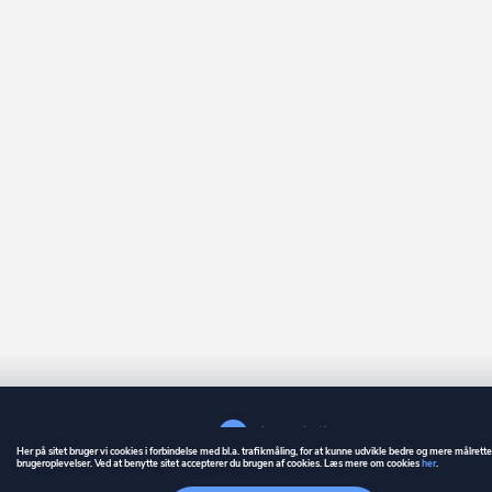
Her på sitet bruger vi cookies i forbindelse med bl.a. trafikmåling, for at kunne udvikle bedre og mere målrett
brugeroplevelser. Ved at benytte sitet accepterer du brugen af cookies. Læs mere om cookies
her
.
GUIDE
BETINGELSER