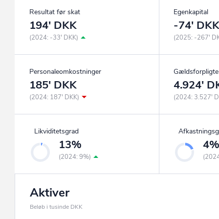
Resultat før skat
Egenkapital
194' DKK
-74' DK
(2024: -33' DKK)
(2025: -267' D
Personaleomkostninger
Gældsforpligte
185' DKK
4.924' D
(2024: 187' DKK)
(2024: 3.527' 
Likviditetsgrad
Afkastningsg
13%
4
(2024: 9%)
(202
Aktiver
Beløb i tusinde DKK