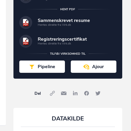
HENT PDF
Sammenskrevet resume
Hentes direkte fra Virk.dk
Registreringscertifikat
Hentes direkte fra Virk.dk
TILFØJ VIRKSOMHED TIL
Pipeline
Ajour
Del
DATAKILDE