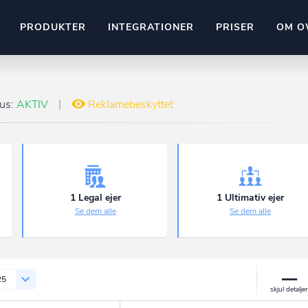
PRODUKTER
INTEGRATIONER
PRISER
OM O
Pipedrive
stem
Kommer snart
tus:
AKTIV
Reklamebeskyttet
ownr API
ompliant
Kun fantasien sætter grænsen
Mange flere på vej
Pipeline
Ajour
E-conomic
Ownr ajour goes supersonic
1 Legal ejer
1 Ultimativ ejer
Se dem alle
Se dem alle
ng
undeemner
25