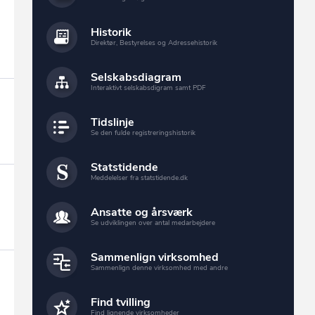
Historik
Direktør, Bestyrelses og Adressehistorik
Selskabsdiagram
Interaktivt selskabsdigram samt PDF
Tidslinje
Se den fulde registreringshistorik
Statstidende
Meddelelser fra statstidende.dk
Ansatte og årsværk
Se udviklingen over antal medarbejdere
Sammenlign virksomhed
Sammenlign denne virksomhed med andre
Find tvilling
Find lignende virksomheder