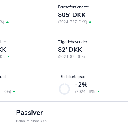
Bruttofortjeneste
K
805' DKK
KK)
(2024: 727' DKK)
lser
Tilgodehavender
KK
82' DKK
DKK)
(2024: 82' DKK)
rad
Soliditetsgrad
%
-2%
4: -0%)
(2024: -8%)
Passiver
Beløb i tusinde DKK