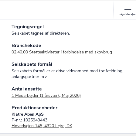
Tegningsregel
Selskabet tegnes af direktøren.
Branchekode
02.40.00 Støtteaktiviteter i forbindelse med skovbrug
Selskabets formål
Selskabets formål er at drive virksomhed med træfældning,
anlægsgartner m.v.
Antal ansatte
1 Medarbejder (1 årsværk, Maj 2026)
Produktionsenheder
Klatre Aben ApS
P-nr.: 1025949443
Hovedvejen 145, 4320 Lejre, DK