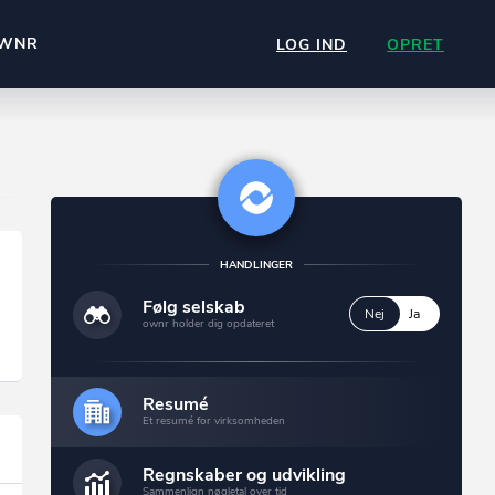
WNR
LOG IND
OPRET
HANDLINGER
Følg selskab
Nej
Ja
ownr holder dig opdateret
Resumé
Et resumé for virksomheden
Regnskaber og udvikling
Sammenlign nøgletal over tid