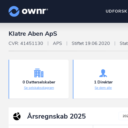
UDFORSK
Klatre Aben ApS
ownr Insights
Kassevis af data sat i sy
CVR: 41451130
APS
Stiftet 19.06.2020
Sta
ownr Ajour
Hold dig opdateret og c
ownr Pipeline
Sæt strøm til dit nysalg
0 Datterselskaber
1 Direktør
Se selskabsdiagram
Se dem alle
ownr Segmenteri
Identificer salgsklare k
Årsregnskab
2025
20