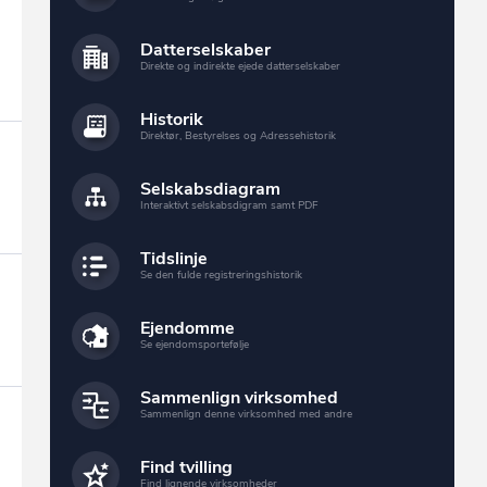
Datterselskaber
Direkte og indirekte ejede datterselskaber
Historik
Direktør, Bestyrelses og Adressehistorik
Selskabsdiagram
Interaktivt selskabsdigram samt PDF
Tidslinje
Se den fulde registreringshistorik
Ejendomme
Se ejendomsportefølje
Sammenlign virksomhed
Sammenlign denne virksomhed med andre
Find tvilling
Find lignende virksomheder