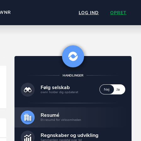
WNR
LOG IND
OPRET
HANDLINGER
Følg selskab
Nej
Ja
2 Ejendomme
ownr holder dig opdateret
Se dem alle
Resumé
Et resumé for virksomheden
Regnskaber og udvikling
Sammenlign nøgletal over tid