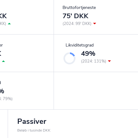
Bruttofortjeneste
KK
75' DKK
DKK)
(2024: 99' DKK)
er
Likviditetsgrad
K
49%
)
(2024: 131%)
d
%
4: 79%)
Passiver
Beløb i tusinde DKK