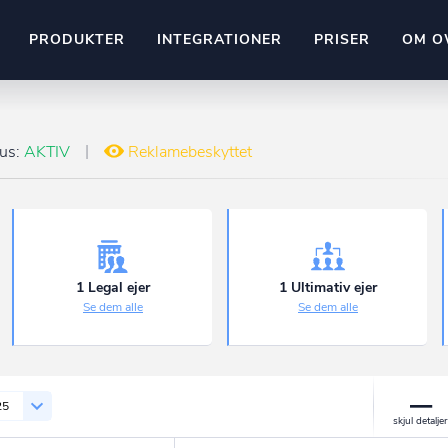
PRODUKTER
INTEGRATIONER
PRISER
OM O
Pipedrive
stem
Kommer snart
tus:
AKTIV
Reklamebeskyttet
ownr API
ompliant
Kun fantasien sætter grænsen
Mange flere på vej
Pipeline
Ajour
E-conomic
Ownr ajour goes supersonic
1 Legal ejer
1 Ultimativ ejer
Se dem alle
Se dem alle
ng
undeemner
25