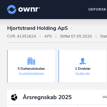
UDFORSK
Hjortstrand Holding ApS
ownr Insights
Kassevis af data sat i sy
CVR: 41351624
APS
Stiftet 07.05.2020
Sta
ownr Ajour
Hold dig opdateret og c
ownr Pipeline
Sæt strøm til dit nysalg
5 Datterselskaber
1 Direktør
Se selskabsdiagram
Se dem alle
ownr Segmenteri
Identificer salgsklare k
Årsregnskab
2025
20