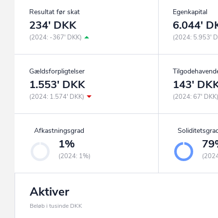
Resultat før skat
Egenkapital
234' DKK
6.044' D
(2024: -367' DKK)
(2024: 5.953' 
Gældsforpligtelser
Tilgodehavend
1.553' DKK
143' DK
(2024: 1.574' DKK)
(2024: 67' DKK
Afkastningsgrad
Soliditetsgra
1%
79
(2024: 1%)
(202
Aktiver
Beløb i tusinde DKK