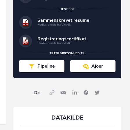
HENT PDF
Sammenskrevet resume
Hentes direkte fra Virk.dk
Registreringscertifikat
Hentes direkte fra Virk.dk
TILFØJ VIRKSOMHED TIL
Pipeline
Ajour
Del
DATAKILDE