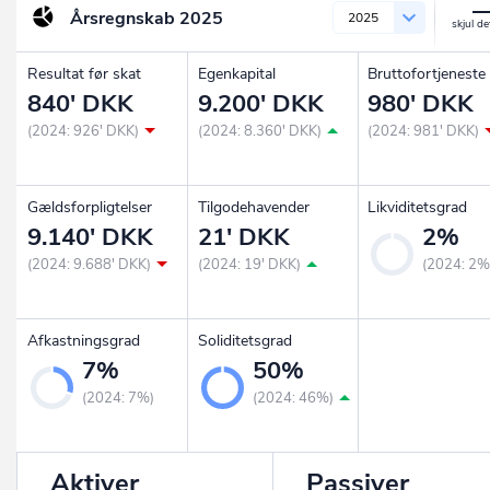
Årsregnskab
2025
2025
Resultat før skat
Egenkapital
Bruttofortjeneste
840' DKK
9.200' DKK
980' DKK
(2024: 926' DKK)
(2024: 8.360' DKK)
(2024: 981' DKK)
Gældsforpligtelser
Tilgodehavender
Likviditetsgrad
9.140' DKK
21' DKK
2%
(2024: 9.688' DKK)
(2024: 19' DKK)
(2024: 2%
Afkastningsgrad
Soliditetsgrad
7%
50%
(2024: 7%)
(2024: 46%)
Aktiver
Passiver