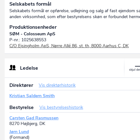
Selskabets formål
Selskabets formål er opførelse, udlejning og salg af fast ejendom 
anden virksomhed, som efter bestyrelsens skøn er forbundet herm
Produktionsenheder
SØM - Colosseum ApS
P-nr.: 1025638553
C/O Ejsingholm ApS, Nørre Allé 86, st. th, 8000 Aarhus C, DK
Ledelse
Direktører
Vis direktørhistorik
Kristian Saldern Smith
Bestyrelse
Vis bestyrelseshistorik
Carsten Gad Rasmussen
8270 Højbjerg, DK
Jørn Lund
(Formand)