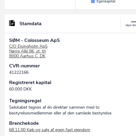
Egenkapital
Stamdata
SØM - Colosseum ApS
C/O Ejsingholm ApS
Nørre Allé 86, st. th
8000 Aarhus C, DK
CVR-nummer
41222166
Registreret kapital
60.000 DKK
Tegningsregel
Selskabet tegnes af én direktør sammen med to
bestyrelsesmedlemmer eller af den samlede bestyrelse.
Branchekode
68.11.00 Køb og salg af egen fast ejendom