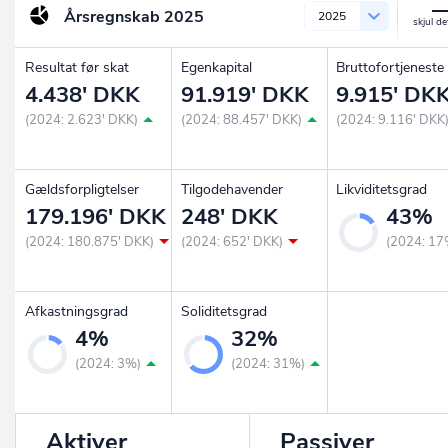
Årsregnskab
2025
2025
Resultat før skat
Egenkapital
Bruttofortjeneste
4.438' DKK
91.919' DKK
9.915' DK
(2024: 2.623' DKK)
(2024: 88.457' DKK)
(2024: 9.116' DKK
Gældsforpligtelser
Tilgodehavender
Likviditetsgrad
179.196' DKK
248' DKK
43%
(2024: 180.875' DKK)
(2024: 652' DKK)
(2024: 17
Afkastningsgrad
Soliditetsgrad
4%
32%
(2024: 3%)
(2024: 31%)
Aktiver
Passiver