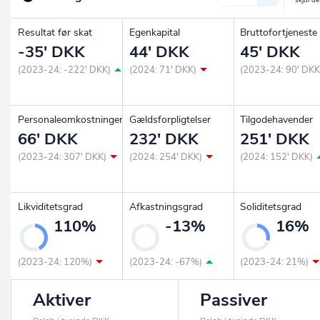
Resultat før skat
Egenkapital
Bruttofortjeneste
-35' DKK
44' DKK
45' DKK
(2023-24: -222' DKK)
(2024: 71' DKK)
(2023-24: 90' DKK
Personaleomkostninger
Gældsforpligtelser
Tilgodehavender
66' DKK
232' DKK
251' DKK
(2023-24: 307' DKK)
(2024: 254' DKK)
(2024: 152' DKK)
Likviditetsgrad
Afkastningsgrad
Soliditetsgrad
110%
-13%
16%
(2023-24: 120%)
(2023-24: -67%)
(2023-24: 21%)
Aktiver
Passiver