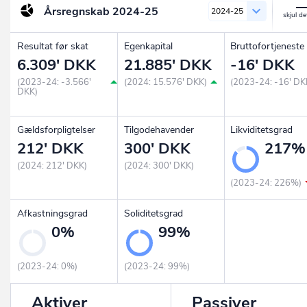
Årsregnskab
2024-25
2024-25
Resultat før skat
Egenkapital
Bruttofortjeneste
6.309' DKK
21.885' DKK
-16' DKK
(2023-24: -3.566'
(2024: 15.576' DKK)
(2023-24: -16' DK
DKK)
Gældsforpligtelser
Tilgodehavender
Likviditetsgrad
212' DKK
300' DKK
217%
(2024: 212' DKK)
(2024: 300' DKK)
(2023-24: 226%)
Afkastningsgrad
Soliditetsgrad
0%
99%
(2023-24: 0%)
(2023-24: 99%)
Aktiver
Passiver