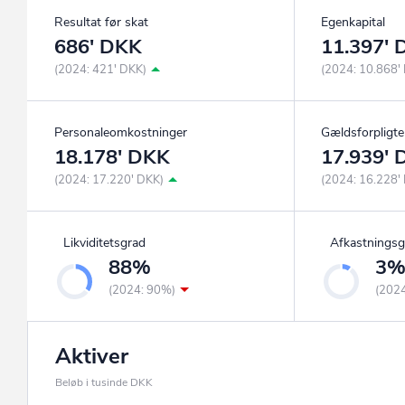
Resultat før skat
Egenkapital
686' DKK
11.397'
(2024: 421' DKK)
(2024: 10.868'
Personaleomkostninger
Gældsforpligte
18.178' DKK
17.939'
(2024: 17.220' DKK)
(2024: 16.228'
Likviditetsgrad
Afkastningsg
88%
3
(2024: 90%)
(202
Aktiver
Beløb i tusinde DKK