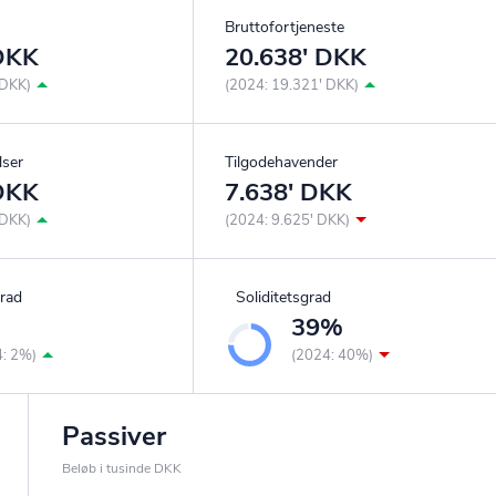
Bruttofortjeneste
 DKK
20.638' DKK
 DKK)
(2024: 19.321' DKK)
lser
Tilgodehavender
 DKK
7.638' DKK
 DKK)
(2024: 9.625' DKK)
rad
Soliditetsgrad
%
39%
4: 2%)
(2024: 40%)
Passiver
Beløb i tusinde DKK