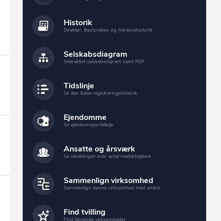
Historik
Direktør, Bestyrelses og Adressehistorik
Selskabsdiagram
Interaktivt selskabsdigram samt PDF
Tidslinje
Se den fulde registreringshistorik
Ejendomme
Se ejendomsportefølje
Ansatte og årsværk
Se udviklingen over antal medarbejdere
Sammenlign virksomhed
Sammenlign denne virksomhed med andre
Find tvilling
Find lignende virksomheder