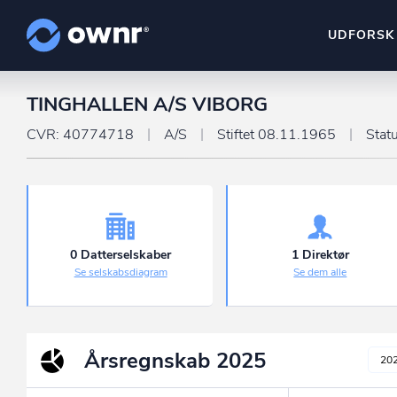
UDFORSK
TINGHALLEN A/S VIBORG
ownr Insights
Kassevis af data sat i sy
CVR: 40774718
A/S
Stiftet 08.11.1965
Stat
ownr Ajour
Hold dig opdateret og c
ownr Pipeline
Sæt strøm til dit nysalg
0 Datterselskaber
1 Direktør
Se selskabsdiagram
Se dem alle
ownr Segmenteri
Identificer salgsklare k
Årsregnskab
2025
20