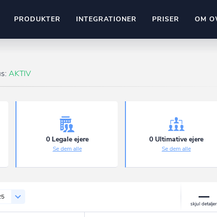
PRODUKTER
INTEGRATIONER
PRISER
OM O
Pipedrive
stem
Kommer snart
us:
AKTIV
ownr API
ompliant
Kun fantasien sætter grænsen
Mange flere på vej
Pipeline
Ajour
E-conomic
Ownr ajour goes supersonic
0 Legale ejere
0 Ultimative ejere
Se dem alle
Se dem alle
ng
undeemner
25