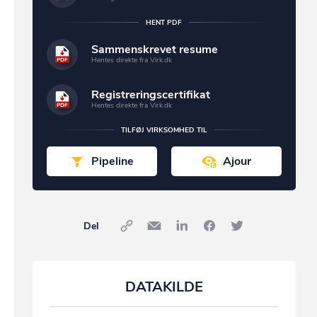
HENT PDF
Sammenskrevet resume
Hentes direkte fra Virk.dk
Registreringscertifikat
Hentes direkte fra Virk.dk
TILFØJ VIRKSOMHED TIL
Pipeline
Ajour
Del
DATAKILDE