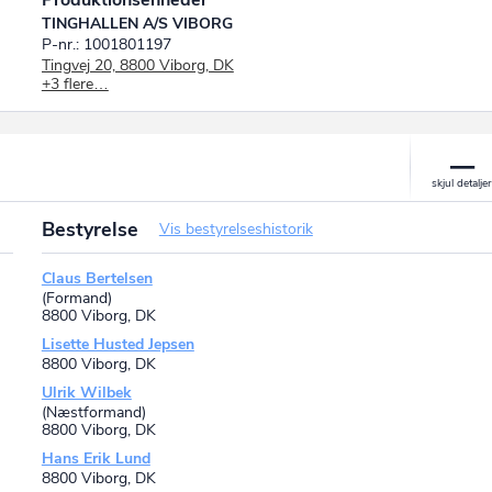
Produktionsenheder
TINGHALLEN A/S VIBORG
P-nr.: 1001801197
Tingvej 20, 8800 Viborg, DK
+3 flere…
Comedy House
P-nr.: 1030663205
C/O Tinghallen A/S Viborg, Vesterbrogade 10, 8800 Viborg, DK
Dollerup Mølle
P-nr.: 1030305767
C/O Tinghallen A/S Viborg, Dollerupvej 184, 8800 Viborg, DK
BDO Lounge
Bestyrelse
Vis bestyrelseshistorik
P-nr.: 1022772739
C/O Tinghallen A/S Viborg, Tingvej 7, 8800 Viborg, DK
Claus Bertelsen
(Formand)
8800 Viborg, DK
Lisette Husted Jepsen
8800 Viborg, DK
Ulrik Wilbek
(Næstformand)
8800 Viborg, DK
Hans Erik Lund
8800 Viborg, DK