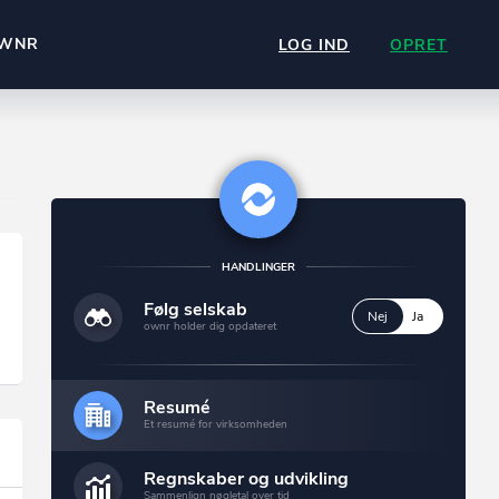
WNR
LOG IND
OPRET
HANDLINGER
Følg selskab
Nej
Ja
ownr holder dig opdateret
Resumé
Et resumé for virksomheden
Regnskaber og udvikling
Sammenlign nøgletal over tid