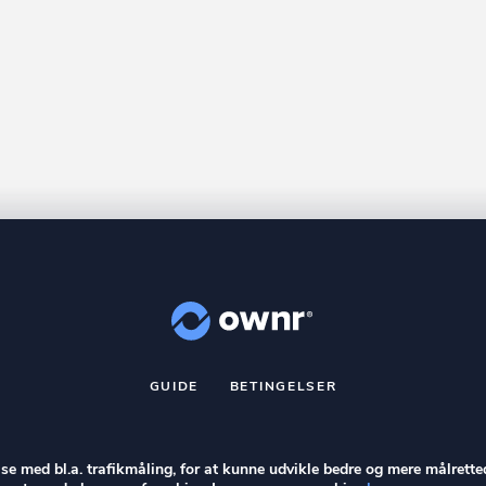
GUIDE
BETINGELSER
nr
er et registreret varemærke tilhørende ownr ApS – CVR nr.: 36 40 8
Stationsparken 26. 2., 2600 Glostrup, info@ownr.dk
else med bl.a. trafikmåling, for at kunne udvikle bedre og mere målrette