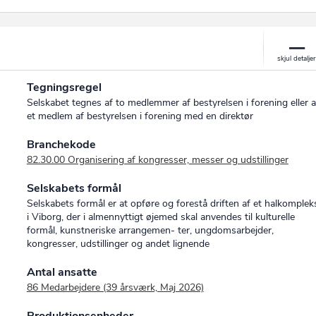
Tegningsregel
Selskabet tegnes af to medlemmer af bestyrelsen i forening eller a
et medlem af bestyrelsen i forening med en direktør
Branchekode
82.30.00 Organisering af kongresser, messer og udstillinger
Selskabets formål
Selskabets formål er at opføre og forestå driften af et halkomplek
i Viborg, der i almennyttigt øjemed skal anvendes til kulturelle
formål, kunstneriske arrangemen- ter, ungdomsarbejder,
kongresser, udstillinger og andet lignende
Antal ansatte
86 Medarbejdere (39 årsværk, Maj 2026)