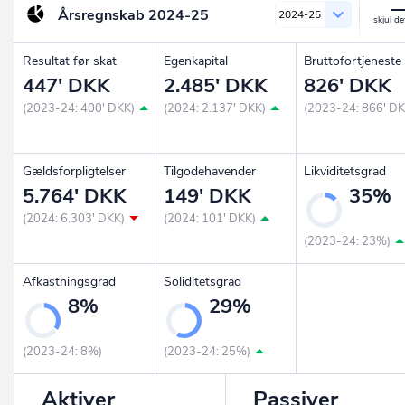
Årsregnskab
2024-25
2024-25
Resultat før skat
Egenkapital
Bruttofortjeneste
447' DKK
2.485' DKK
826' DKK
(2023-24: 400' DKK)
(2024: 2.137' DKK)
(2023-24: 866' DK
Gældsforpligtelser
Tilgodehavender
Likviditetsgrad
5.764' DKK
149' DKK
35%
(2024: 6.303' DKK)
(2024: 101' DKK)
(2023-24: 23%)
Afkastningsgrad
Soliditetsgrad
8%
29%
(2023-24: 8%)
(2023-24: 25%)
Aktiver
Passiver