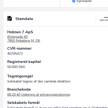
Egenkapital
Stamdata
Holmen 7 ApS
Østergade 60
7900 Nykøbing M, DK
CVR-nummer
40705473
Registreret kapital
50.000 DKK
Tegningsregel
Selskabet tegnes af den samlede direktion.
Branchekode
68.20.40 Udlejning af erhvervsejendomme
Selskabets formål
Selskabets formål er at eje og udleje fast ejendom og al i forbindels