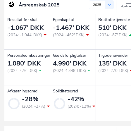
Årsregnskab
2025
2025
Resultat før skat
Egenkapital
Bruttofortjeneste
-1.067' DKK
-1.467' DKK
510' DKK
(2024: -1.044' DKK)
(2024: -462' DKK)
(2024: -87' DKK)
Personaleomkostninger
Gældsforpligtelser
Tilgodehavender
1.080' DKK
4.990' DKK
135' DKK
(2024: 476' DKK)
(2024: 4.348' DKK)
(2024: 270' DKK)
Afkastningsgrad
Soliditetsgrad
-28%
-42%
(2024: -27%)
(2024: -12%)