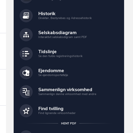
Historik
Direktør, Bestyrelses og Adressehistorik
Selskabsdiagram
Interaktivt selskabsdigram samt PDF
Tidslinje
Se den fulde registreringshistorik
Ejendomme
Se ejendomsportefølje
Sammenlign virksomhed
Sammenlign denne virksomhed med andre
Find tvilling
Find lignende virksomheder
HENT PDF