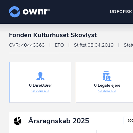
UDFORSK
Fonden Kulturhuset Skovlyst
ownr Insights
Kassevis af data sat i sy
CVR: 40443363
EFO
Stiftet 08.04.2019
Stat
ownr Ajour
Hold dig opdateret og c
ownr Pipeline
Sæt strøm til dit nysalg
0 Direktører
0 Legale ejere
Se dem alle
Se dem alle
ownr Segmenteri
Identificer salgsklare k
Årsregnskab
2025
20