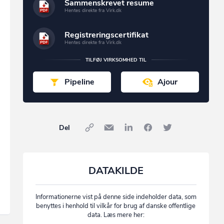
Sammenskrevet resume
Hentes direkte fra Virk.dk
Registreringscertifikat
Hentes direkte fra Virk.dk
TILFØJ VIRKSOMHED TIL
Pipeline
Ajour
Del
DATAKILDE
Informationerne vist på denne side indeholder data, som
benyttes i henhold til vilkår for brug af danske offentlige
data. Læs mere her: