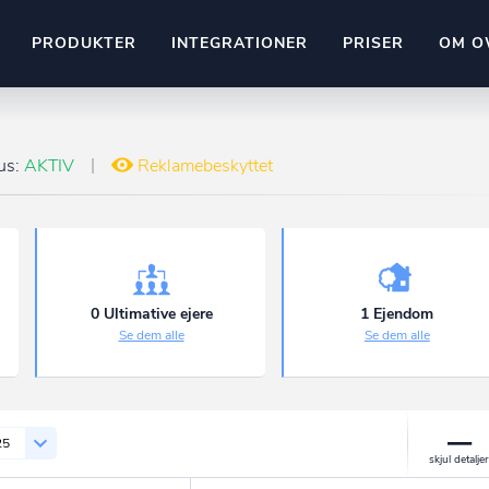
PRODUKTER
INTEGRATIONER
PRISER
OM O
Pipedrive
stem
Kommer snart
us:
AKTIV
Reklamebeskyttet
ownr API
ompliant
Kun fantasien sætter grænsen
Mange flere på vej
Pipeline
Ajour
E-conomic
Ownr ajour goes supersonic
0 Ultimative ejere
1 Ejendom
Se dem alle
Se dem alle
ng
undeemner
25