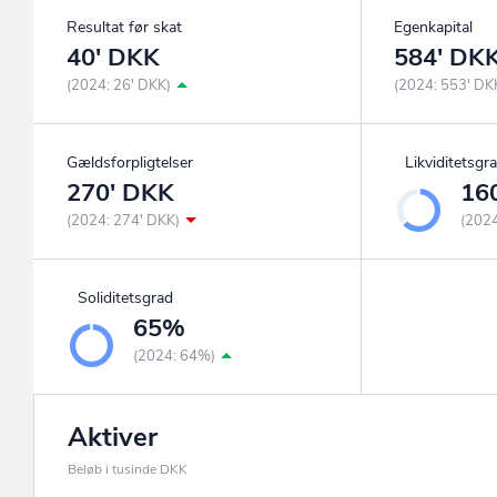
Resultat før skat
Egenkapital
40' DKK
584' DK
(2024: 26' DKK)
(2024: 553' DK
Gældsforpligtelser
Likviditetsgr
270' DKK
16
(2024: 274' DKK)
(202
Soliditetsgrad
65%
(2024: 64%)
Aktiver
Beløb i tusinde DKK