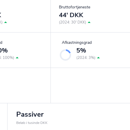
Bruttofortjeneste
K
44' DKK
K)
(2024: 30' DKK)
ad
Afkastningsgrad
0%
5%
4: 100%)
(2024: 3%)
Passiver
Beløb i tusinde DKK