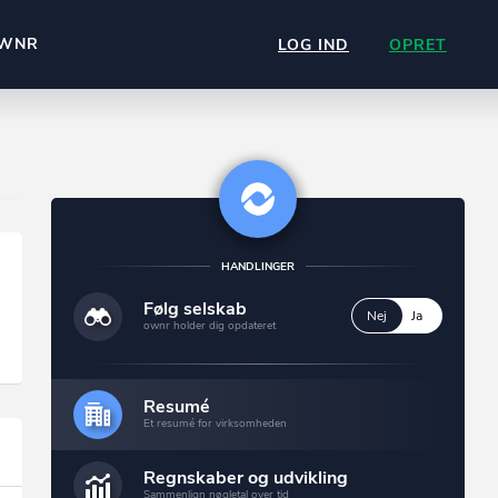
WNR
LOG IND
OPRET
HANDLINGER
Følg selskab
Nej
Ja
ownr holder dig opdateret
Resumé
Et resumé for virksomheden
Regnskaber og udvikling
Sammenlign nøgletal over tid