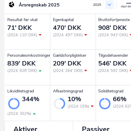
Årsregnskab
2025
2025
Resultat før skat
Egenkapital
Bruttofortjeneste
71' DKK
470' DKK
908' DKK
(2024: 110' DKK)
(2024: 497' DKK)
(2024: 943' DKK)
Personaleomkostninger
Gældsforpligtelser
Tilgodehavender
839' DKK
209' DKK
546' DKK
(2024: 828' DKK)
(2024: 264' DKK)
(2024: 591' DKK)
Likviditetsgrad
Afkastningsgrad
Soliditetsgrad
344%
10%
66%
(2024: 15%)
(2024: 62
(2024: 302%)
Aktiver
Passiver