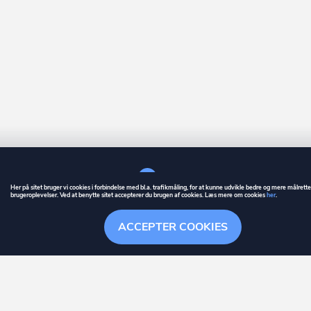
Her på sitet bruger vi cookies i forbindelse med bl.a. trafikmåling, for at kunne udvikle bedre og mere målrett
brugeroplevelser. Ved at benytte sitet accepterer du brugen af cookies. Læs mere om cookies
her
.
GUIDE
BETINGELSER
ACCEPTER COOKIES
ownr
er et registreret varemærke tilhørende ownr ApS – CVR nr.: 36 40 88 
Stationsparken 26. 2., 2600 Glostrup, info@ownr.dk
Overblik
Søgehistorik
Menu
Følg