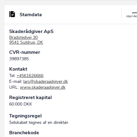
Stamdata
Skaderådgiver ApS
Bradstedvej 30
9541 Suldrup, DK
CVR-nummer
39897385
Kontakt
Tel:
+4561626666
E-mail:
lars@skaderaadgiver.dk
URL:
www.skaderaadgiver.dk
Registreret kapital
60.000 DKK
Tegningsregel
Selskabet tegnes af en direktør.
Branchekode