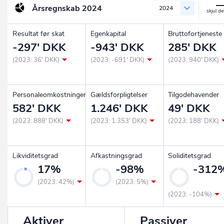
Årsregnskab
2024
2024
Resultat før skat
Egenkapital
Bruttofortjeneste
-297' DKK
-943' DKK
285' DKK
(2023: 36' DKK)
(2023: -691' DKK)
(2023: 940' DKK)
Personaleomkostninger
Gældsforpligtelser
Tilgodehavender
582' DKK
1.246' DKK
49' DKK
(2023: 888' DKK)
(2023: 1.353' DKK)
(2023: 188' DKK)
Likviditetsgrad
Afkastningsgrad
Soliditetsgrad
17%
-98%
-312
(2023: 42%)
(2023: 5%)
(2023: -104%)
Aktiver
Passiver