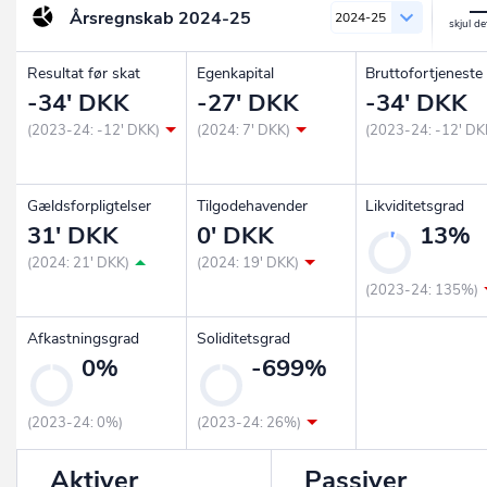
Årsregnskab
2024-25
2024-25
Resultat før skat
Egenkapital
Bruttofortjeneste
-34' DKK
-27' DKK
-34' DKK
(2023-24: -12' DKK)
(2024: 7' DKK)
(2023-24: -12' DK
Gældsforpligtelser
Tilgodehavender
Likviditetsgrad
31' DKK
0' DKK
13%
(2024: 21' DKK)
(2024: 19' DKK)
(2023-24: 135%)
Afkastningsgrad
Soliditetsgrad
0%
-699%
(2023-24: 0%)
(2023-24: 26%)
Aktiver
Passiver