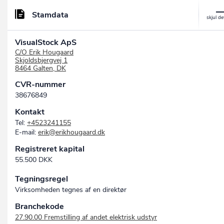
Stamdata
VisualStock ApS
C/O Erik Hougaard
Skjoldsbjergvej 1
8464 Galten, DK
CVR-nummer
38676849
Kontakt
Tel:
+4523241155
E-mail:
erik@erikhougaard.dk
Registreret kapital
55.500 DKK
Tegningsregel
Virksomheden tegnes af en direktør
Branchekode
27.90.00 Fremstilling af andet elektrisk udstyr