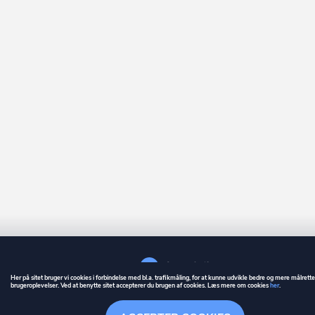
Her på sitet bruger vi cookies i forbindelse med bl.a. trafikmåling, for at kunne udvikle bedre og mere målrett
brugeroplevelser. Ved at benytte sitet accepterer du brugen af cookies. Læs mere om cookies
her
.
GUIDE
BETINGELSER