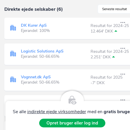
Direkte ejede selskaber (6)
Seneste resultat
DK Kurer ApS
Resultat for 2024-25
Ejerandel: 100%
12.464' DKK
Logistic Solutions ApS
Resultat for 2024-25
Ejerandel: 50-66.65%
2.251' DKK
Vognnet.dk ApS
Resultat for 2025
Ejerandel: 50-66.65%
-7' DKK
Varaha Varde ApS
Resultat for 2025
Ejerandel: 20-24.99%
-9' DKK
Se alle
indirekte ejede virksomheder
med en
gratis bruge
Opret bruger eller log ind
K/S Varde Varaha
Resultat for 2025