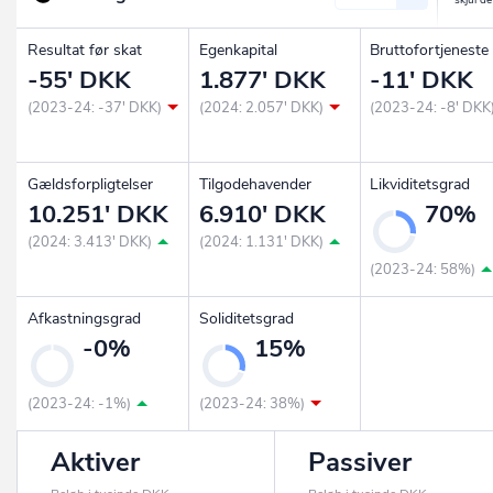
Resultat før skat
Egenkapital
Bruttofortjeneste
-55' DKK
1.877' DKK
-11' DKK
(2023-24: -37' DKK)
(2024: 2.057' DKK)
(2023-24: -8' DKK
Gældsforpligtelser
Tilgodehavender
Likviditetsgrad
10.251' DKK
6.910' DKK
70%
(2024: 3.413' DKK)
(2024: 1.131' DKK)
(2023-24: 58%)
Afkastningsgrad
Soliditetsgrad
-0%
15%
(2023-24: -1%)
(2023-24: 38%)
Aktiver
Passiver