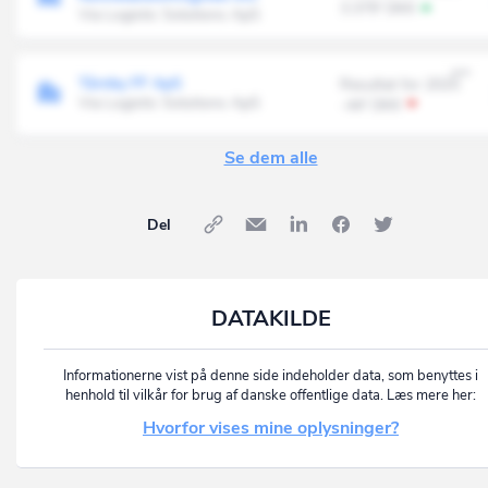
3.379' DKK
Via Logistic Solutions ApS
Tårnby FF ApS
Resultat for 2025
Via Logistic Solutions ApS
-44' DKK
Se dem alle
Del
DATAKILDE
Informationerne vist på denne side indeholder data, som benyttes i
henhold til vilkår for brug af danske offentlige data. Læs mere her:
Hvorfor vises mine oplysninger?