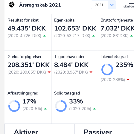
Årsregnskab
2021
2021
Resultat før skat
Egenkapital
Bruttofortjeneste
49.435' DKK
102.653' DKK
7.032' DK
(2020: 4.726' DKK)
(2020: 53.217' DKK)
(2020: 86' DKK)
Gældsforpligtelser
Tilgodehavender
Likviditetsgrad
208.351' DKK
8.484' DKK
235%
(2020: 209.655' DKK)
(2020: 8.967' DKK)
(2020: 288%)
Afkastningsgrad
Soliditetsgrad
17%
33%
(2020: 5%)
(2020: 20%)
Aktiver
Passiver