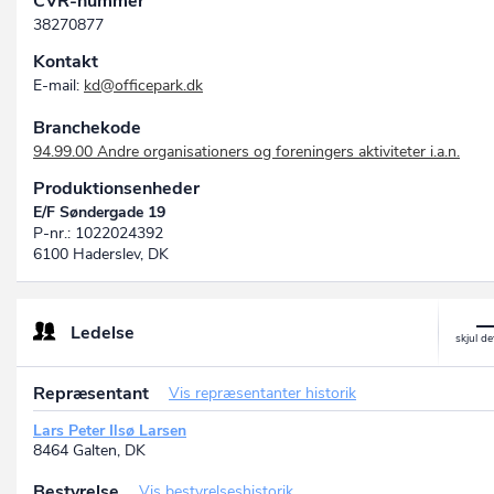
CVR-nummer
38270877
Kontakt
E-mail:
kd@officepark.dk
Branchekode
94.99.00 Andre organisationers og foreningers aktiviteter i.a.n.
Produktionsenheder
E/F Søndergade 19
P-nr.: 1022024392
6100 Haderslev, DK
Ledelse
Repræsentant
Vis repræsentanter historik
Lars Peter Ilsø Larsen
8464 Galten, DK
Bestyrelse
Vis bestyrelseshistorik