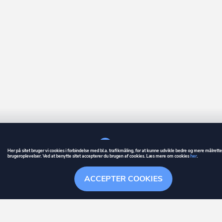
Her på sitet bruger vi cookies i forbindelse med bl.a. trafikmåling, for at kunne udvikle bedre og mere målrett
brugeroplevelser. Ved at benytte sitet accepterer du brugen af cookies. Læs mere om cookies
her
.
GUIDE
BETINGELSER
ACCEPTER COOKIES
ownr
er et registreret varemærke tilhørende ownr ApS – CVR nr.: 36 40 88 
Overblik
Søgehistorik
Menu
Følge
Stationsparken 26. 2., 2600 Glostrup, info@ownr.dk