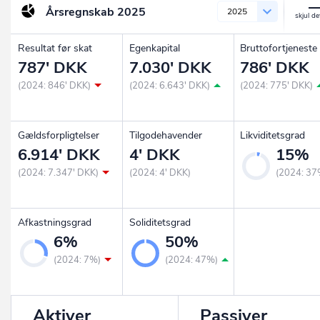
Årsregnskab
2025
2025
Resultat før skat
Egenkapital
Bruttofortjeneste
787' DKK
7.030' DKK
786' DKK
(2024: 846' DKK)
(2024: 6.643' DKK)
(2024: 775' DKK)
Gældsforpligtelser
Tilgodehavender
Likviditetsgrad
6.914' DKK
4' DKK
15%
(2024: 7.347' DKK)
(2024: 4' DKK)
(2024: 37
Afkastningsgrad
Soliditetsgrad
6%
50%
(2024: 7%)
(2024: 47%)
Aktiver
Passiver