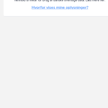
henhold til vilkår for brug af danske offentlige data. Læs mere her:
Hvorfor vises mine oplysninger?