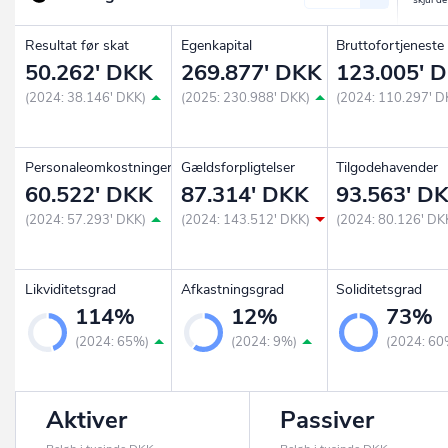
Resultat før skat
Egenkapital
Bruttofortjeneste
50.262' DKK
269.877' DKK
123.005' 
(2024: 38.146' DKK)
(2025: 230.988' DKK)
(2024: 110.297' D
Personaleomkostninger
Gældsforpligtelser
Tilgodehavender
60.522' DKK
87.314' DKK
93.563' D
(2024: 57.293' DKK)
(2024: 143.512' DKK)
(2024: 80.126' DK
Likviditetsgrad
Afkastningsgrad
Soliditetsgrad
114%
12%
73%
(2024: 65%)
(2024: 9%)
(2024: 60
Aktiver
Passiver