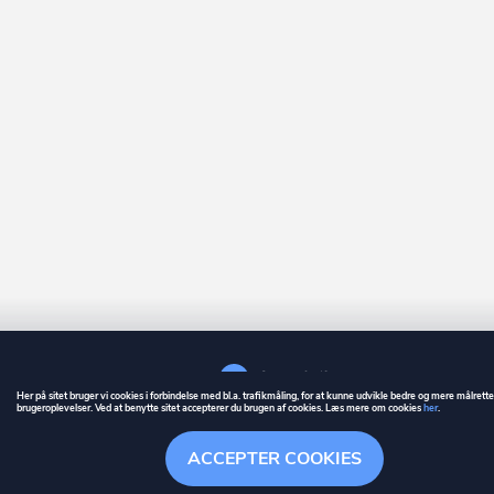
Her på sitet bruger vi cookies i forbindelse med bl.a. trafikmåling, for at kunne udvikle bedre og mere målrett
brugeroplevelser. Ved at benytte sitet accepterer du brugen af cookies. Læs mere om cookies
her
.
GUIDE
BETINGELSER
ACCEPTER COOKIES
ownr
er et registreret varemærke tilhørende ownr ApS – CVR nr.: 36 40 88 
Stationsparken 26. 2., 2600 Glostrup, info@ownr.dk
Overblik
Søgehistorik
Menu
Følg