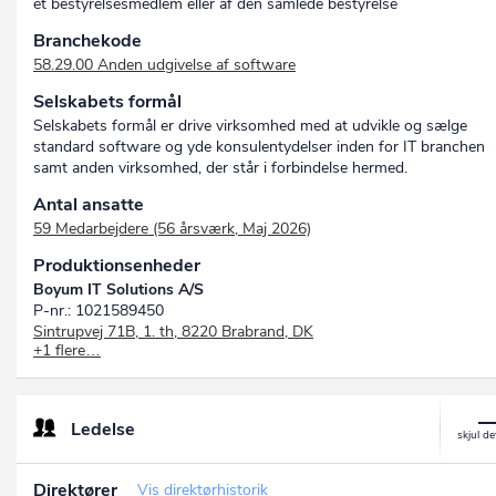
et bestyrelsesmedlem eller af den samlede bestyrelse
Branchekode
58.29.00 Anden udgivelse af software
Selskabets formål
Selskabets formål er drive virksomhed med at udvikle og sælge
standard software og yde konsulentydelser inden for IT branchen
samt anden virksomhed, der står i forbindelse hermed.
Antal ansatte
59 Medarbejdere (56 årsværk, Maj 2026)
Produktionsenheder
Boyum IT Solutions A/S
P-nr.: 1021589450
Sintrupvej 71B, 1. th, 8220 Brabrand, DK
+1 flere…
Boyum IT Solutions AAL A/S
P-nr.: 1009131449
Niels Jernes Vej 8, 9220 Aalborg Øst, DK
Ledelse
Direktører
Vis direktørhistorik