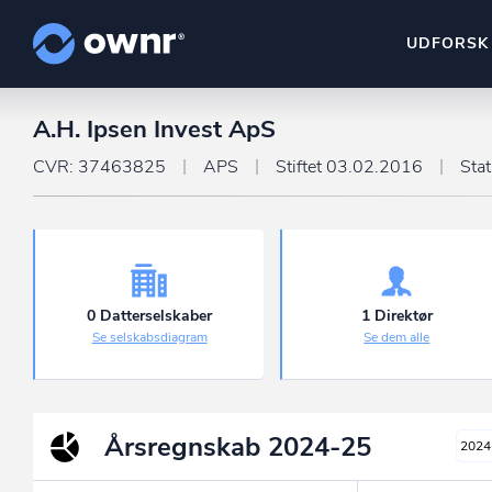
UDFORSK
A.H. Ipsen Invest ApS
ownr Insights
Kassevis af data sat i sy
CVR: 37463825
APS
Stiftet 03.02.2016
Sta
ownr Ajour
Hold dig opdateret og c
ownr Pipeline
Sæt strøm til dit nysalg
0 Datterselskaber
1 Direktør
Se selskabsdiagram
Se dem alle
ownr Segmenteri
Identificer salgsklare k
Årsregnskab
2024-25
2024