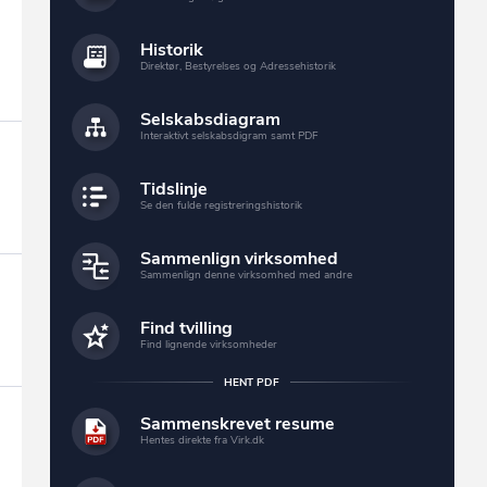
Historik
Direktør, Bestyrelses og Adressehistorik
Selskabsdiagram
Interaktivt selskabsdigram samt PDF
Tidslinje
Se den fulde registreringshistorik
Sammenlign virksomhed
Sammenlign denne virksomhed med andre
Find tvilling
Find lignende virksomheder
HENT PDF
Sammenskrevet resume
Hentes direkte fra Virk.dk