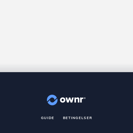
GUIDE
BETINGELSER
nr
er et registreret varemærke tilhørende ownr ApS – CVR nr.: 36 40 8