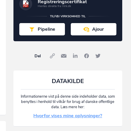
Registreringscertifikat
Hentes direkte fra Virk.dk
TILFØJ VIRKSOMHED TIL
Pipeline
Ajour
Del
DATAKILDE
Informationerne vist på denne side indeholder data, som
benyttes i henhold til vilkår for brug af danske offentlige
data. Læs mere her:
Hvorfor vises mine oplysninger?