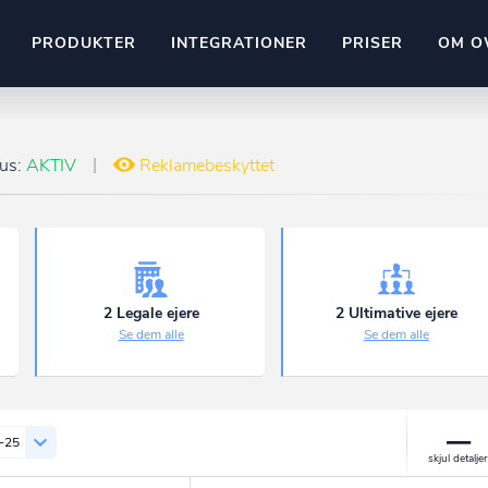
PRODUKTER
INTEGRATIONER
PRISER
OM O
Pipedrive
stem
Kommer snart
tus:
AKTIV
Reklamebeskyttet
ownr API
ompliant
Kun fantasien sætter grænsen
Mange flere på vej
Pipeline
Ajour
E-conomic
Ownr ajour goes supersonic
2 Legale ejere
2 Ultimative ejere
Se dem alle
Se dem alle
ng
undeemner
-25