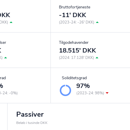
Bruttofortjeneste
 DKK
-11' DKK
 DKK)
(2023-24: -26' DKK)
lser
Tilgodehavender
K
18.515' DKK
K)
(2024: 17.128' DKK)
rad
Soliditetsgrad
%
97%
3-24: -0%)
(2023-24: 98%)
Passiver
Beløb i tusinde DKK