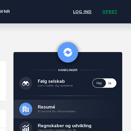
WNR
LOG IND
OPRET
HANDLINGER
Følg selskab
Nej
Ja
ownr holder dig opdateret
Resumé
Et resumé for virksomheden
Regnskaber og udvikling
Sammenlign nøgletal over tid