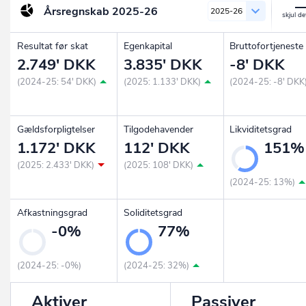
Årsregnskab
2025-26
2025-26
Resultat før skat
Egenkapital
Bruttofortjeneste
2.749' DKK
3.835' DKK
-8' DKK
(2024-25: 54' DKK)
(2025: 1.133' DKK)
(2024-25: -8' DKK
Gældsforpligtelser
Tilgodehavender
Likviditetsgrad
1.172' DKK
112' DKK
151%
(2025: 2.433' DKK)
(2025: 108' DKK)
(2024-25: 13%)
Afkastningsgrad
Soliditetsgrad
-0%
77%
(2024-25: -0%)
(2024-25: 32%)
Aktiver
Passiver