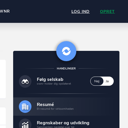
WNR
LOG IND
OPRET
HANDLINGER
Følg selskab
Nej
Ja
ownr holder dig opdateret
Resumé
Et resumé for virksomheden
Regnskaber og udvikling
Sammenlign nøgletal over tid