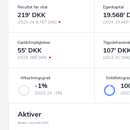
Resultat før skat
Egenkapital
219' DKK
19.568'
(2023-24: 8.767' DKK)
(2024: 19.449'
Gældsforpligtelser
Tilgodehavend
55' DKK
107' DK
(2024: 368' DKK)
(2024: 91' DKK
Afkastningsgrad
Soliditetsgra
-1%
10
(2023-24: -1%)
(202
Aktiver
Beløb i tusinde DKK