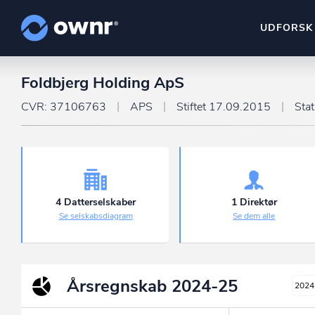
UDFORSK
Foldbjerg Holding ApS
ownr Insights
Kassevis af data sat i sy
CVR: 37106763
APS
Stiftet 17.09.2015
Sta
ownr Ajour
Hold dig opdateret og c
ownr Pipeline
Sæt strøm til dit nysalg
4 Datterselskaber
1 Direktør
Se selskabsdiagram
Se dem alle
ownr Segmenteri
Identificer salgsklare k
Årsregnskab
2024-25
2024