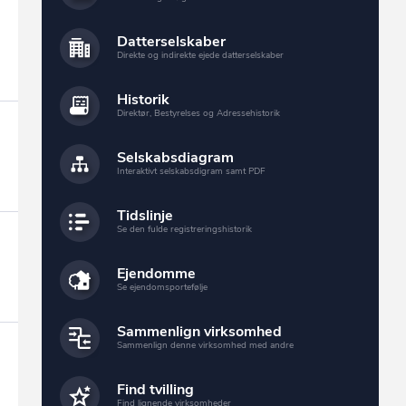
Datterselskaber
Direkte og indirekte ejede datterselskaber
Historik
Direktør, Bestyrelses og Adressehistorik
Selskabsdiagram
Interaktivt selskabsdigram samt PDF
Tidslinje
Se den fulde registreringshistorik
Ejendomme
Se ejendomsportefølje
Sammenlign virksomhed
Sammenlign denne virksomhed med andre
Find tvilling
Find lignende virksomheder