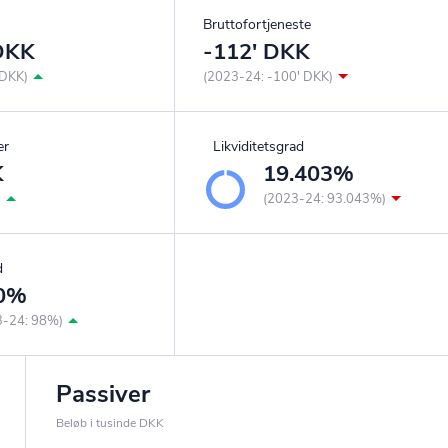
Bruttofortjeneste
 DKK
-112' DKK
 DKK)
(2023-24: -100' DKK)
er
Likviditetsgrad
K
19.403%
)
(2023-24: 93.043%)
d
0%
3-24: 98%)
Passiver
Beløb i tusinde DKK