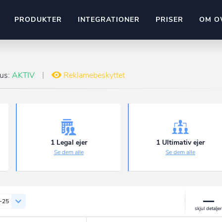
PRODUKTER
INTEGRATIONER
PRISER
OM O
Pipedrive
stem
Kommer snart
tus:
AKTIV
Reklamebeskyttet
ownr API
ompliant
Kun fantasien sætter grænsen
Mange flere på vej
Pipeline
Ajour
E-conomic
Ownr ajour goes supersonic
1 Legal ejer
1 Ultimativ ejer
Se dem alle
Se dem alle
ng
undeemner
-25