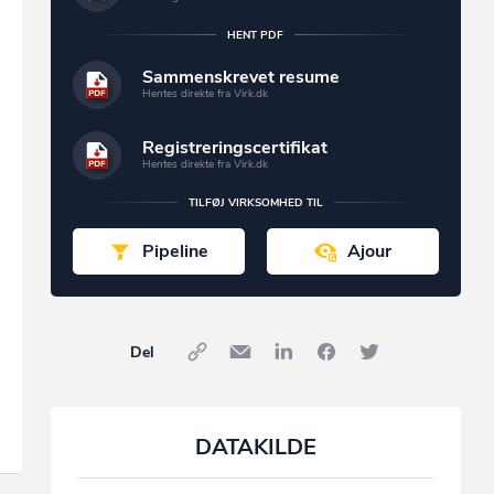
HENT PDF
Sammenskrevet resume
Hentes direkte fra Virk.dk
Registreringscertifikat
Hentes direkte fra Virk.dk
TILFØJ VIRKSOMHED TIL
Pipeline
Ajour
Del
DATAKILDE