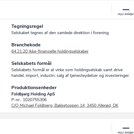
Tegningsregel
Selskabet tegnes af den samlede direktion i forening.
Branchekode
64.21.20 Ikke-finansielle holdingselskaber
Selskabets formål
Selskabets formål er at virke som holdingselskab samt drive
handel, import, industri, salg af tjenesteydelser og investeringer.
Produktionsenheder
Foldbjerg Holding ApS
P-nr.: 1020755306
C/O Michael Foldbjerg, Bakketoppen 14, 3450 Allerød, DK