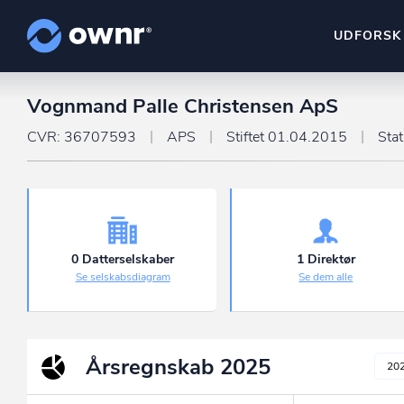
UDFORSK
Vognmand Palle Christensen ApS
ownr Insights
Kassevis af data sat i sy
CVR: 36707593
APS
Stiftet 01.04.2015
Sta
ownr Ajour
Hold dig opdateret og c
ownr Pipeline
Sæt strøm til dit nysalg
0 Datterselskaber
1 Direktør
Se selskabsdiagram
Se dem alle
ownr Segmenteri
Identificer salgsklare k
Årsregnskab
2025
20