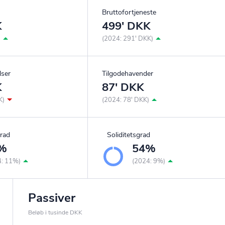
Bruttofortjeneste
K
499' DKK
)
(2024: 291' DKK)
lser
Tilgodehavender
K
87' DKK
K)
(2024: 78' DKK)
rad
Soliditetsgrad
%
54%
4: 11%)
(2024: 9%)
Passiver
Beløb i tusinde DKK