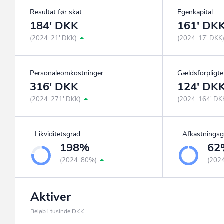
Resultat før skat
Egenkapital
184' DKK
161' DK
(2024: 21' DKK)
(2024: 17' DKK
Personaleomkostninger
Gældsforpligte
316' DKK
124' DK
(2024: 271' DKK)
(2024: 164' DK
Likviditetsgrad
Afkastningsg
198%
62
(2024: 80%)
(202
Aktiver
Beløb i tusinde DKK