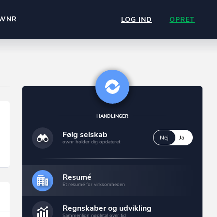
WNR
LOG IND
OPRET
HANDLINGER
Følg selskab
Nej
Ja
ownr holder dig opdateret
Resumé
Et resumé for virksomheden
Regnskaber og udvikling
Sammenlign nøgletal over tid