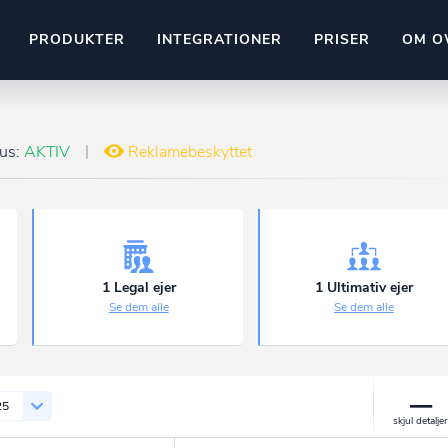
PRODUKTER
INTEGRATIONER
PRISER
OM O
Pipedrive
stem
Kommer snart
tus:
AKTIV
Reklamebeskyttet
ownr API
ompliant
Kun fantasien sætter grænsen
Mange flere på vej
Pipeline
Ajour
E-conomic
Ownr ajour goes supersonic
1 Legal ejer
1 Ultimativ ejer
Se dem alle
Se dem alle
ng
undeemner
25