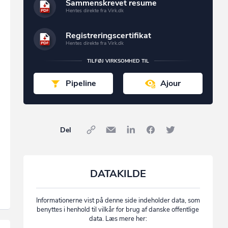
Sammenskrevet resume
Hentes direkte fra Virk.dk
Registreringscertifikat
Hentes direkte fra Virk.dk
TILFØJ VIRKSOMHED TIL
Pipeline
Ajour
Del
DATAKILDE
Informationerne vist på denne side indeholder data, som
benyttes i henhold til vilkår for brug af danske offentlige
data. Læs mere her: