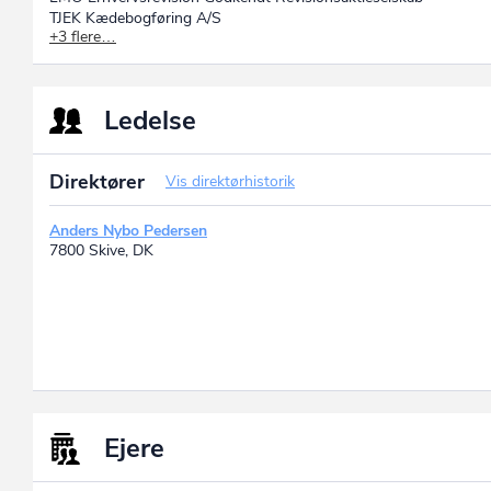
TJEK Kædebogføring A/S
+3 flere…
TJEK Bogføring & Outsourcing A/S
TJEK Bogføringsservice A/S
LMO Erhvervsrevision A/S
Ledelse
Direktører
Vis direktørhistorik
Anders Nybo Pedersen
7800 Skive, DK
Ejere