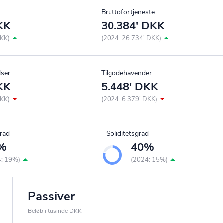
Bruttofortjeneste
KK
30.384' DKK
DKK)
(2024: 26.734' DKK)
lser
Tilgodehavender
KK
5.448' DKK
DKK)
(2024: 6.379' DKK)
rad
Soliditetsgrad
%
40%
4: 19%)
(2024: 15%)
Passiver
Beløb i tusinde DKK