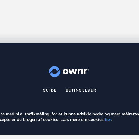
GUIDE
BETINGELSER
nr
er et registreret varemærke tilhørende ownr ApS – CVR nr.: 36 40 8
Stationsparken 26. 2., 2600 Glostrup, info@ownr.dk
else med bl.a. trafikmåling, for at kunne udvikle bedre og mere målrette
accepterer du brugen af cookies. Læs mere om cookies
her
.