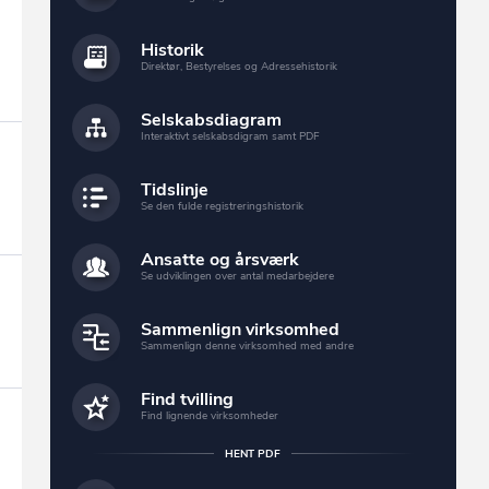
Historik
Direktør, Bestyrelses og Adressehistorik
Selskabsdiagram
Interaktivt selskabsdigram samt PDF
Tidslinje
Se den fulde registreringshistorik
Ansatte og årsværk
Se udviklingen over antal medarbejdere
Sammenlign virksomhed
Sammenlign denne virksomhed med andre
Find tvilling
Find lignende virksomheder
HENT PDF