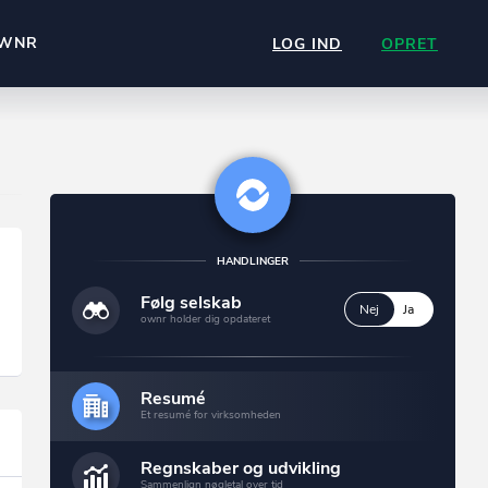
WNR
LOG IND
OPRET
HANDLINGER
Følg selskab
Nej
Ja
ownr holder dig opdateret
Resumé
Et resumé for virksomheden
Regnskaber og udvikling
Sammenlign nøgletal over tid