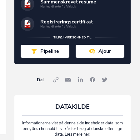
Sammenskrevet resume
Hentes direkte fra Virk.dk
Registreringscertifikat
Hentes direkte fra Virk.dk
TILFØJ VIRKSOMHED TIL
Pipeline
Ajour
Del
DATAKILDE
Informationerne vist på denne side indeholder data, som
benyttes i henhold til vilkår for brug af danske offentlige
data. Læs mere her: