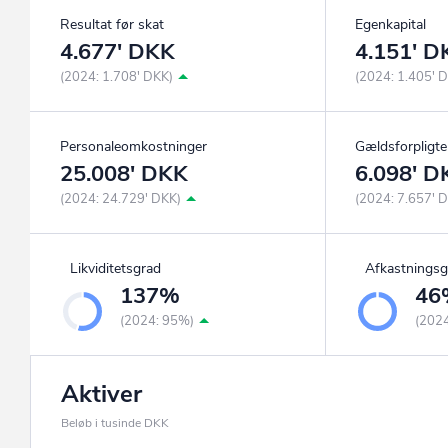
Resultat før skat
Egenkapital
4.677' DKK
4.151' D
(2024: 1.708' DKK)
(2024: 1.405' 
Personaleomkostninger
Gældsforpligte
25.008' DKK
6.098' D
(2024: 24.729' DKK)
(2024: 7.657' 
Likviditetsgrad
Afkastningsg
137%
46
(2024: 95%)
(202
Aktiver
Beløb i tusinde DKK