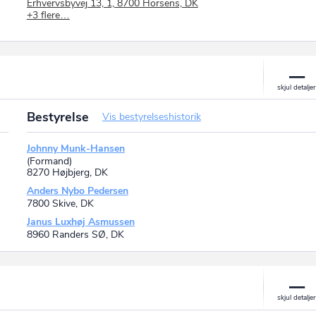
Erhvervsbyvej 13, 1, 8700 Horsens, DK
+3 flere…
TJEK Revision & Rådgivning Godkendt Revisionsaktieselskab
P-nr.: 1020229167
Trigevej 20, 8382 Hinnerup, DK
TJEK Revision & Rådgivning Godkendt Revisionsaktieselskab
P-nr.: 1020280138
Asmildklostervej 11, 8800 Viborg, DK
TJEK Revision & Rådgivning Godkendt Revisionsaktieselskab
P-nr.: 1026309383
Bestyrelse
Vis bestyrelseshistorik
Damsbovej 11, 5492 Vissenbjerg, DK
Johnny Munk-Hansen
(Formand)
8270 Højbjerg, DK
Anders Nybo Pedersen
7800 Skive, DK
Janus Luxhøj Asmussen
8960 Randers SØ, DK