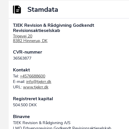
Stamdata
TJEK Revision & Rådgivning Godkendt
Revisionsaktieselskab
Trigevej 20
8382 Hinnerup, DK
CVR-nummer
36563877
Kontakt
Tel:
+4576688600
E-mail:
info@tjekrr.dk
URL:
www.tjekrr.dk
Registreret kapital
504.500 DKK
Binavne
TJEK Revision & Rådgivning A/S
LMO Erhvervsrevision Godkendt Revisionsaktieselskab