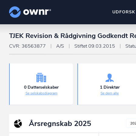
UDFORSK
TJEK Revision & Rådgivning Godkendt Re
ownr Insights
Kassevis af data sat i sy
CVR: 36563877
A/S
Stiftet 09.03.2015
Stat
ownr Ajour
Hold dig opdateret og c
ownr Pipeline
Sæt strøm til dit nysalg
0 Datterselskaber
1 Direktør
Se selskabsdiagram
Se dem alle
ownr Segmenteri
Identificer salgsklare k
Årsregnskab
2025
20