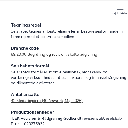
Tegningsregel
Selskabet tegnes af bestyrelsen eller af bestyrelsesformanden i
forening med et bestyrelsesmedlem
Branchekode
69.20.00 Bogføring og revision; skatterådgivning
Selskabets formål
Selskabets formål er at drive revisions-, regnskabs- og
vurderingsvirksomhed samt transaktions- og finansiel rådgivning
og tilknyttede aktiviteter
Antal ansatte
42 Medarbejdere (40 årsværk, Maj 2026)
Produktionsenheder
TJEK Revision & Rådgivning Godkendt revisionsaktieselskab
P-nr.: 1020275932