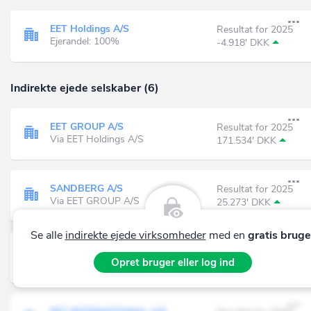
EET Holdings A/S
Resultat for 2025
Ejerandel: 100%
-4.918' DKK
Indirekte ejede selskaber (6)
EET GROUP A/S
Resultat for 2025
Via EET Holdings A/S
171.534' DKK
SANDBERG A/S
Resultat for 2025
Via EET GROUP A/S
25.273' DKK
Se alle
indirekte ejede virksomheder
med en
gratis bruge
EET Danmark A/S
Resultat for 2025
Opret bruger eller log ind
Via EET GROUP A/S
-10.318' DKK