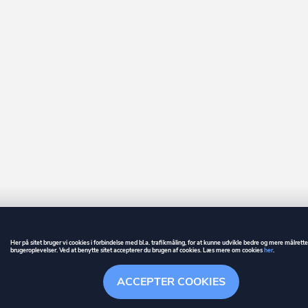
Her på sitet bruger vi cookies i forbindelse med bl.a. trafikmåling, for at kunne udvikle bedre og mere målrett
brugeroplevelser. Ved at benytte sitet accepterer du brugen af cookies. Læs mere om cookies
her
.
GUIDE
BETINGELSER
ACCEPTER COOKIES
ownr
er et registreret varemærke tilhørende ownr ApS – CVR nr.: 36 40 88 
Overblik
Søgehistorik
Menu
Følge
Stationsparken 26. 2., 2600 Glostrup, info@ownr.dk