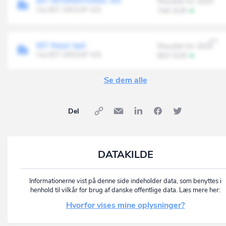
EET INTERNATIONAL A/S
Resultat for 2025
Via EET GROUP A/S
744' EUR
EET Retail ApS
Resultat for 2025
Via EET GROUP A/S
803' EUR
Se dem alle
Del
DATAKILDE
Informationerne vist på denne side indeholder data, som benyttes i
henhold til vilkår for brug af danske offentlige data. Læs mere her:
Hvorfor vises mine oplysninger?