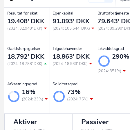
Resultat før skat
Egenkapital
Bruttofortjeneste
19.408' DKK
91.093' DKK
79.643' D
(2024: 32.948' DKK)
(2024: 105.544' DKK)
(2024: 89.290' DK
Gældsforpligtelser
Tilgodehavender
Likviditetsgrad
18.792' DKK
18.863' DKK
290%
(2024: 18.788' DKK)
(2024: 18.933' DKK)
(2024: 351%)
Afkastningsgrad
Soliditetsgrad
16%
73%
(2024: 23%)
(2024: 75%)
Aktiver
Passiver