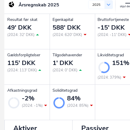
Årsregnskab
2025
2025
Resultat før skat
Egenkapital
Bruttofortjeneste
49' DKK
588' DKK
-15' DKK
(2024: 32' DKK)
(2024: 620' DKK)
(2024: -11' DKK)
Gældsforpligtelser
Tilgodehavender
Likviditetsgrad
115' DKK
1' DKK
151%
(2024: 113' DKK)
(2024: 0' DKK)
(2024: 379%)
Afkastningsgrad
Soliditetsgrad
-2%
84%
(2024: -1%)
(2024: 85%)
Aktiver
Passiver