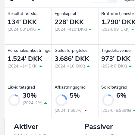
Resultat før skat
Egenkapital
Bruttofortjeneste
134' DKK
228' DKK
1.790' DK
(2024: 83' DKK)
(2024: -410' DKK)
(2024: 99' DKK)
Personaleomkostninger
Gældsforpligtelser
Tilgodehavender
1.524' DKK
3.686' DKK
973' DKK
(2024: -14' DKK)
(2024: 416' DKK)
(2024: 0' DKK)
Likviditetsgrad
Afkastningsgrad
Soliditetsgrad
30%
5%
6%
(2024: 2%)
(2024: 1.603%)
(2024: -6.969%)
Aktiver
Passiver