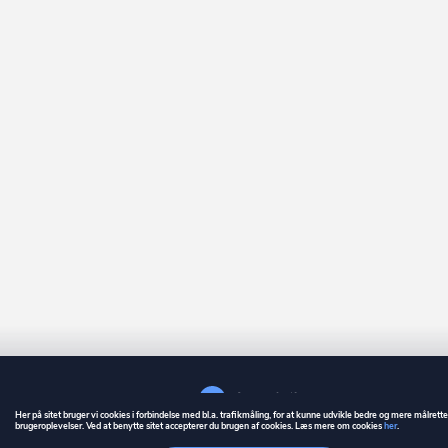
Her på sitet bruger vi cookies i forbindelse med bl.a. trafikmåling, for at kunne udvikle bedre og mere målrett
brugeroplevelser. Ved at benytte sitet accepterer du brugen af cookies. Læs mere om cookies
her
.
GUIDE
BETINGELSER