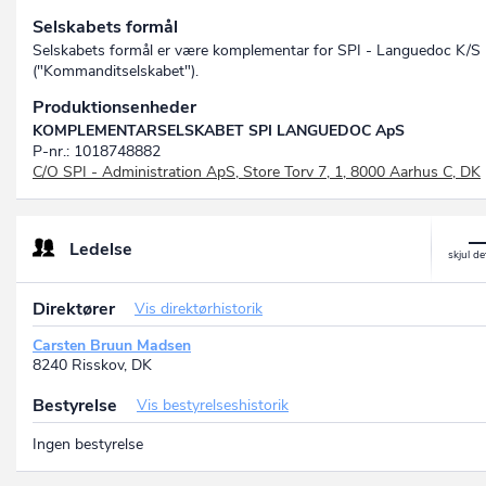
Selskabets formål
Selskabets formål er være komplementar for SPI - Languedoc K/S
("Kommanditselskabet").
Produktionsenheder
KOMPLEMENTARSELSKABET SPI LANGUEDOC ApS
P-nr.: 1018748882
C/O SPI - Administration ApS, Store Torv 7, 1, 8000 Aarhus C, DK
Ledelse
Direktører
Vis direktørhistorik
Carsten Bruun Madsen
8240 Risskov, DK
Bestyrelse
Vis bestyrelseshistorik
Ingen bestyrelse