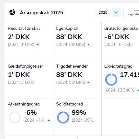
Årsregnskab
2025
2025
Resultat før skat
Egenkapital
Bruttofortjeneste
2' DKK
88' DKK
-6' DKK
(2024: 3' DKK)
(2024: 86' DKK)
(2024: -6' DKK)
Gældsforpligtelser
Tilgodehavender
Likviditetsgrad
1' DKK
88' DKK
17.4
(2024: 1' DKK)
(2024: 86' DKK)
(2024: 13.540%)
Afkastningsgrad
Soliditetsgrad
-6%
99%
(2024: -7%)
(2024: 99%)