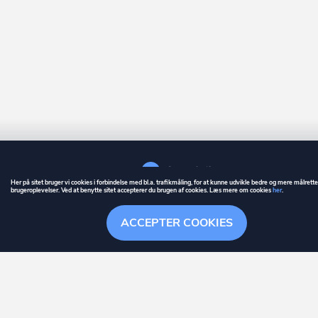
Her på sitet bruger vi cookies i forbindelse med bl.a. trafikmåling, for at kunne udvikle bedre og mere målrett
brugeroplevelser. Ved at benytte sitet accepterer du brugen af cookies. Læs mere om cookies
her
.
GUIDE
BETINGELSER
ACCEPTER COOKIES
ownr
er et registreret varemærke tilhørende ownr ApS – CVR nr.: 36 40 88 
Stationsparken 26. 2., 2600 Glostrup, info@ownr.dk
Overblik
Søgehistorik
Menu
Følg